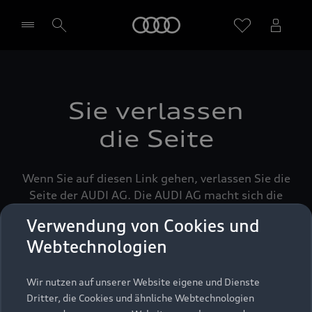
Startseite
Händler wählen
Sie verlassen
die Seite
Wenn Sie auf diesen Link gehen, verlassen Sie die
Seite der AUDI AG. Die AUDI AG macht sich die
durch Links erreichbaren Seiten Dritter nicht zu
Verwendung von Cookies und
eigen und ist für deren Inhalte nicht
Webtechnologien
verantwortlich. Die AUDI AG hat keinen Einfluss
darauf, welche Daten auf dieser Seite von Ihnen
erhoben, gespeichert oder verarbeitet werden.
Wir nutzen auf unserer Website eigene und Dienste
Nähere Informationen können Sie hierzu in der
Dritter, die Cookies und ähnliche Webtechnologien