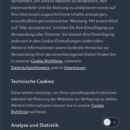
Datenschutzerklärung des Anbieters der externen
verwenden, um unsere Website zu verbessern, den
Website finden.
Datenverkehr und die Nutzung zu analysieren sowie auf
Ihre Interessen zugeschnittene Inhalte anzuzeigen,
einschließlich personalisierter Werbung. Mit einem Klick
auf "Alle akzeptieren" erteilen Sie Ihre Einwilligung zur
Weiter
Verwendung aller Dienste. Sie können Ihre Einwilligung
jederzeit in den Cookie-Einstellungen widerrufen.
Weitere Informationen sowie konkrete Hinweise zur
Verwendung Ihrer personenbezogenen Daten finden Sie
in unserer
Cookie Richtlinie
, unserem
Datenschutzhinweis
und im
Impressum
.
Zurück nach oben
Technische Cookies
Modelle
Diese werden benötigt, um Ihnen grundlegende Funktionen
während der Nutzung der Webseite zur Verfügung zu stellen.
Kaufen & leasen
Alle Modelle
Weitere Informationen können Sie in unserer
Cookie
Richtlinie
nachlesen.
Modelle vergleichen
Service & Zubehör
Neuwagensuche
Analyse und Statistik
Elektromodelle