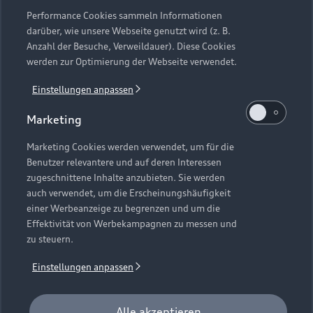
Gebrauchtwagensuche
Support
Performance Cookies sammeln Informationen
Saisonale Angebote
Plug-in-Hybride
darüber, wie unsere Webseite genutzt wird (z. B.
Gebrauchtwagen
Anzahl der Besuche, Verweildauer). Diese Cookies
Audi Services
Über Audi
Kundenservice
werden zur Optimierung der Webseite verwendet.
Finanzierung
Garantie
Händlersuche
Einstellungen anpassen
Aktionen & Angebote
Unternehmen
Audi digital services
Audi Code
Marketing
Geschäftskunden
Karriere
myAudi
Häufige Fragen (FAQ)
Marketing Cookies werden verwendet, um für die
Investor Relations
Benutzer relevantere und auf deren Interessen
© 2026 AUDI AG. Alle Rechte vorbehalten
Audi Online Beratung
zugeschnittene Inhalte anzubieten. Sie werden
Presse & Media Center
auch verwendet, um die Erscheinungshäufigkeit
Impressum
Rechtliches
Hinweisgebersystem
Online-Terminvereinbarung
einer Werbeanzeige zu begrenzen und um die
Datenschutz
Datenschutzinformation
Cookie-Einstellungen
Effektivität von Werbekampagnen zu messen und
Servicekontakt
Cookie-Richtlinie
Barrierefreiheit
Audi erleben
zu steuern.
Digital Services Act
EU Data Act
Bordbuch & Bedienungsanleitungen
Newsletter
Einstellungen anpassen
Verträge kündigen
Hinweis: Die aktuelle Darstellung und Anordnung der
Alle akzeptieren
Vertrag widerrufen