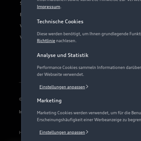
Servicekontakt
Impressum
.
Bordbuch & Bedienungsanleitungen
Technische Cookies
Verträge kündigen
Diese werden benötigt, um Ihnen grundlegende Funkti
Vertrag widerrufen
Richtlinie
nachlesen.
Analyse und Statistik
Performance Cookies sammeln Informationen darüber, w
der Webseite verwendet.
Einstellungen anpassen
© 2026 AUDI AG. Alle Rechte vorbehalten
Marketing
Impressum
Rechtliches
Hinweisgebersystem
Date
Marketing Cookies werden verwendet, um für die Benut
Erscheinungshäufigkeit einer Werbeanzeige zu begre
Hinweis: Die aktuelle Darstellung und Anordnung der 
Einstellungen anpassen