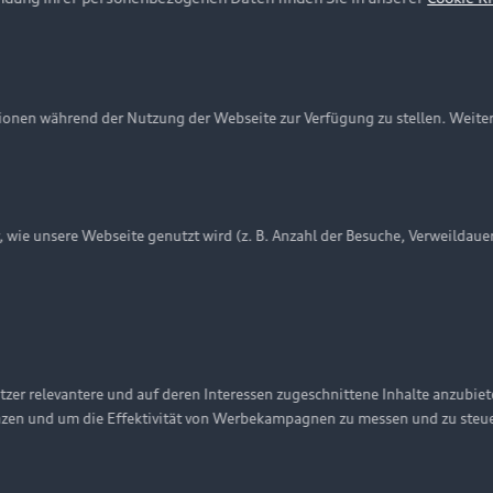
Newsletter
onen während der Nutzung der Webseite zur Verfügung zu stellen. Weite
ie unsere Webseite genutzt wird (z. B. Anzahl der Besuche, Verweildaue
nschutzinformation
Cookie-Einstellungen
Cookie-Richtlinie
zer relevantere und auf deren Interessen zugeschnittene Inhalte anzubie
nzen und um die Effektivität von Werbekampagnen zu messen und zu steu
Embleme am Fahrzeug bei allen Abbildungen auf dieser Webseit