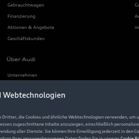
Gebrauchtwagen
G
Finanzierung
Au
Aktionen & Angebote
m
Geschäftskunden
Über Audi
Unternehmen
Karriere
d Webtechnologien
Investor Relations
Presse & Media Center
e Dritter, die Cookies und ähnliche Webtechnologien verwenden, um 
Datenschutz
ressen zugeschnittene Inhalte anzuzeigen, einschließlich personalisie
Audi erleben
wendung aller Dienste. Sie können Ihre Einwilligung jederzeit in den 
ndung Ihrer personenbezogenen Daten finden Sie in unserer
Cookie Ri