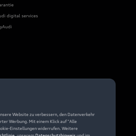
arantie
di digital services
yAudi
unsere Website zu verbessern, den Datenverkehr
rter Werbung. Mit einem Klick auf "Alle
Cookie-Einstellungen widerrufen. Weitere
chtlinie
, unserem
Datenschutzhinweis
und im