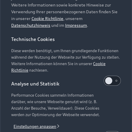
Weitere Informationen sowie konkrete Hinweise zur
Verwendung Ihrer personenbezogenen Daten finden Sie
in unserer
Cookie Richtlinie
, unserem
Datenschutzhinweis
und im
Impressum
.
Zurück nach oben
Technische Cookies
Modelle
Diese werden benötigt, um Ihnen grundlegende Funktionen
während der Nutzung der Webseite zur Verfügung zu stellen.
Kaufen & leasen
Weitere Informationen können Sie in unserer
Cookie
Alle Modelle
Richtlinie
nachlesen.
Modelle vergleichen
Service & Zubehör
Neuwagensuche
Analyse und Statistik
Elektromodelle
Gebrauchtwagensuche
Performance Cookies sammeln Informationen
Support
Saisonale Angebote
Plug-in-Hybride
darüber, wie unsere Webseite genutzt wird (z. B.
Gebrauchtwagen
Anzahl der Besuche, Verweildauer). Diese Cookies
Audi Services
Über Audi
werden zur Optimierung der Webseite verwendet.
Kundenservice
Finanzierung
Garantie
Einstellungen anpassen
Händlersuche
Aktionen & Angebote