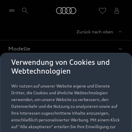
Startseite
Zurück nach oben
Händler wählen
Modelle
Verwendung von Cookies und
Kaufen & leasen
Alle Modelle
Webtechnologien
Modelle vergleichen
Service & Zubehör
Neuwagensuche
Wir nutzen auf unserer Website eigene und Dienste
Elektromodelle
Dritter, die Cookies und ähnliche Webtechnologien
Gebrauchtwagensuche
Support
verwenden, um unsere Website zu verbessern, den
Saisonale Angebote
Plug-in-Hybride
Datenverkehr und die Nutzung zu analysieren sowie auf
Gebrauchtwagen
Audi Services
Ihre Interessen zugeschnittene Inhalte anzuzeigen,
Über Audi
Kundenservice
Finanzierung
einschließlich personalisierter Werbung. Mit einem Klick
Garantie
auf "Alle akzeptieren" erteilen Sie Ihre Einwilligung zur
Händlersuche
Aktionen & Angebote