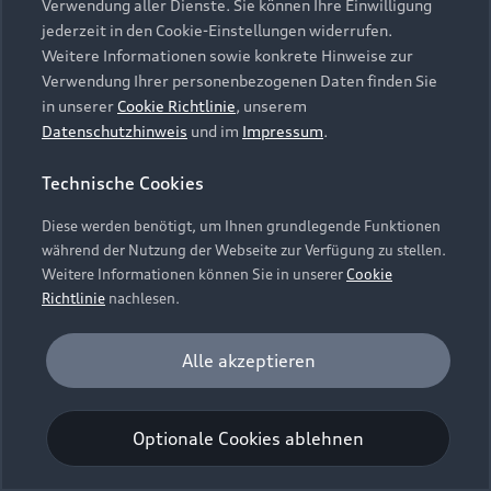
Verwendung aller Dienste. Sie können Ihre Einwilligung
Unternehmen
Audi digital services
jederzeit in den Cookie-Einstellungen widerrufen.
Audi Code
Geschäftskunden
Karriere
Weitere Informationen sowie konkrete Hinweise zur
myAudi
Häufige Fragen (FAQ)
Verwendung Ihrer personenbezogenen Daten finden Sie
Investor Relations
in unserer
Cookie Richtlinie
, unserem
© 2026 AUDI AG. Alle Rechte vorbehalten
Audi Online Beratung
Datenschutzhinweis
und im
Impressum
.
Presse & Media Center
Impressum
Rechtliches
Hinweisgebersystem
Online-Terminvereinbarung
Technische Cookies
Datenschutz
Datenschutzinformation
Cookie-Einstellungen
Servicekontakt
Cookie-Richtlinie
Barrierefreiheit
Diese werden benötigt, um Ihnen grundlegende Funktionen
Audi erleben
Digital Services Act
EU Data Act
während der Nutzung der Webseite zur Verfügung zu stellen.
Bordbuch & Bedienungsanleitungen
Newsletter
Weitere Informationen können Sie in unserer
Cookie
Verträge kündigen
Richtlinie
nachlesen.
Hinweis: Die aktuelle Darstellung und Anordnung der
Vertrag widerrufen
Embleme am Fahrzeug bei allen Abbildungen auf dieser
Analyse und Statistik
Alle akzeptieren
Webseite kann abweichen.
Performance Cookies sammeln Informationen
darüber, wie unsere Webseite genutzt wird (z. B.
Optionale Cookies ablehnen
Anzahl der Besuche, Verweildauer). Diese Cookies
werden zur Optimierung der Webseite verwendet.