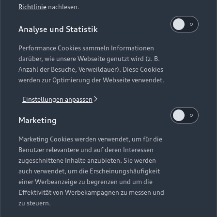
Richtlinie
nachlesen.
Modelle vergleichen
Service & Zubehör
Neuwagensuche
Analyse und Statistik
Elektromodelle
Gebrauchtwagensuche
Performance Cookies sammeln Informationen
Support
Saisonale Angebote
Plug-in-Hybride
darüber, wie unsere Webseite genutzt wird (z. B.
Gebrauchtwagen
Anzahl der Besuche, Verweildauer). Diese Cookies
Audi Services
Über Audi
werden zur Optimierung der Webseite verwendet.
Kundenservice
Finanzierung
Garantie
Einstellungen anpassen
Händlersuche
Aktionen & Angebote
Unternehmen
Audi digital services
Marketing
Audi Code
Geschäftskunden
Karriere
myAudi
Häufige Fragen (FAQ)
Marketing Cookies werden verwendet, um für die
Investor Relations
Benutzer relevantere und auf deren Interessen
© 2026 AUDI AG. Alle Rechte vorbehalten
Audi Online Beratung
zugeschnittene Inhalte anzubieten. Sie werden
Presse & Media Center
auch verwendet, um die Erscheinungshäufigkeit
Impressum
Rechtliches
Hinweisgebersystem
Online-Terminvereinbarung
einer Werbeanzeige zu begrenzen und um die
Datenschutz
Datenschutzinformation
Cookie-Einstellungen
Effektivität von Werbekampagnen zu messen und
Servicekontakt
Cookie-Richtlinie
Barrierefreiheit
zu steuern.
Audi erleben
Digital Services Act
EU Data Act
Bordbuch & Bedienungsanleitungen