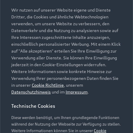
Entdecken Sie die digitale Welt von Audi und
Wir nutzen auf unserer Website eigene und Dienste
machen Sie Ihren A6 allroad zu Ihrem
Dritter, die Cookies und ähnliche Webtechnologien
persönlichen Begleiter: Mit Audi connect,
verwenden, um unsere Website zu verbessern, den
Functions on Demand, dem Audi Application
Datenverkehr und die Nutzung zu analysieren sowie auf
Store und weiteren nahtlos integrierten Services
Ihre Interessen zugeschnittene Inhalte anzuzeigen,
erleben Sie intelligente Navigation, vielseitiges
einschließlich personalisierter Werbung. Mit einem Klick
Entertainment und praktische
auf "Alle akzeptieren" erteilen Sie Ihre Einwilligung zur
Funktionserweiterungen.
Verwendung aller Dienste. Sie können Ihre Einwilligung
jederzeit in den Cookie-Einstellungen widerrufen.
Audi digital services entdecken
Weitere Informationen sowie konkrete Hinweise zur
Verwendung Ihrer personenbezogenen Daten finden Sie
in unserer
Cookie Richtlinie
, unserem
Datenschutzhinweis
und im
Impressum
.
Zurück nach oben
Technische Cookies
Modelle
Diese werden benötigt, um Ihnen grundlegende Funktionen
während der Nutzung der Webseite zur Verfügung zu stellen.
Kaufen & leasen
Weitere Informationen können Sie in unserer
Cookie
Alle Modelle