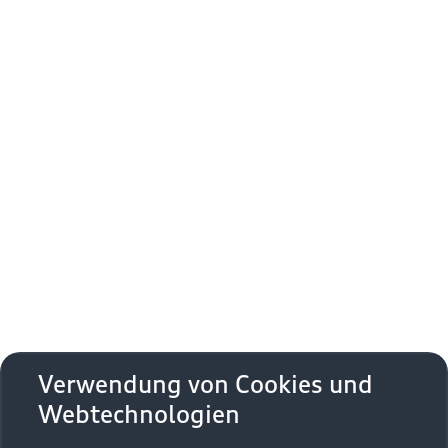
S8 TFSI
Entdecken
Zur Neuwagenbörse (20)
Zur Gebrauchtwagenbörse (54)
1
Kraftstoffverbrauch (kombiniert)
: 11,7–11,4 l/100 km
;
1
CO₂-Emissionen (kombiniert)
: 265–258 g/km
;
CO₂-
1
Klasse
: G
Verwendung von Cookies und
Webtechnologien
Zurück nach oben