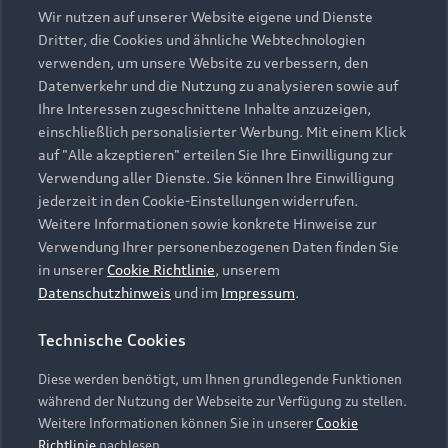
Wir nutzen auf unserer Website eigene und Dienste
Modelle
Dritter, die Cookies und ähnliche Webtechnologien
verwenden, um unsere Website zu verbessern, den
Kaufen & leasen
Datenverkehr und die Nutzung zu analysieren sowie auf
Alle Modelle
Ihre Interessen zugeschnittene Inhalte anzuzeigen,
Modelle vergleichen
einschließlich personalisierter Werbung. Mit einem Klick
Service & Zubehör
Neuwagensuche
auf "Alle akzeptieren" erteilen Sie Ihre Einwilligung zur
Elektromodelle
Verwendung aller Dienste. Sie können Ihre Einwilligung
Gebrauchtwagensuche
Support
jederzeit in den Cookie-Einstellungen widerrufen.
Saisonale Angebote
Plug-in-Hybride
Weitere Informationen sowie konkrete Hinweise zur
Gebrauchtwagen
Audi Services
Verwendung Ihrer personenbezogenen Daten finden Sie
Über Audi
Kundenservice
Finanzierung
in unserer
Cookie Richtlinie
, unserem
Garantie
Datenschutzhinweis
und im
Impressum
.
Händlersuche
Aktionen & Angebote
Unternehmen
Audi digital services
Technische Cookies
Audi Code
Geschäftskunden
Karriere
myAudi
Diese werden benötigt, um Ihnen grundlegende Funktionen
Häufige Fragen (FAQ)
Investor Relations
während der Nutzung der Webseite zur Verfügung zu stellen.
© 2026 AUDI AG. Alle Rechte vorbehalten
Audi Online Beratung
Weitere Informationen können Sie in unserer
Cookie
Presse & Media Center
Richtlinie
nachlesen.