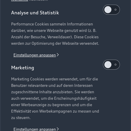
Impressum
Rechtliches
Hinweisgebersystem
Online-Terminvereinbarung
Datenschutz
Datenschutzinformation
Cookie-Einstellungen
Analyse und Statistik
Servicekontakt
Cookie-Richtlinie
Barrierefreiheit
Audi erleben
Performance Cookies sammeln Informationen
Digital Services Act
EU Data Act
Bordbuch & Bedienungsanleitungen
darüber, wie unsere Webseite genutzt wird (z. B.
Newsletter
Anzahl der Besuche, Verweildauer). Diese Cookies
Verträge kündigen
werden zur Optimierung der Webseite verwendet.
Hinweis: Die aktuelle Darstellung und Anordnung der
Vertrag widerrufen
Embleme am Fahrzeug bei allen Abbildungen auf dieser
Einstellungen anpassen
Webseite kann abweichen.
Marketing
1
Die Angaben zu Kraftstoffverbrauch, Stromverbrauch, CO₂-
Marketing Cookies werden verwendet, um für die
Benutzer relevantere und auf deren Interessen
Emissionen und elektrischer Reichweite wurden nach dem
zugeschnittene Inhalte anzubieten. Sie werden
gesetzlich vorgeschriebenen Messverfahren „Worldwide
auch verwendet, um die Erscheinungshäufigkeit
Harmonized Light Vehicles Test Procedure“ (WLTP) gemäß
einer Werbeanzeige zu begrenzen und um die
Verordnung (EG) 715/2007 ermittelt. Zusatzausstattungen
Effektivität von Werbekampagnen zu messen und
und Zubehör (Anbauteile, Reifenformat usw.) können
zu steuern.
relevante Fahrzeugparameter, wie z. B. Gewicht,
Rollwiderstand und Aerodynamik verändern und neben
Einstellungen anpassen