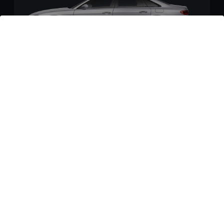
A8 TFSI e
Entdecken
Zur Neuwagenbörse (0)
Zur Gebrauchtwagenbörse (42)
1
Kraftstoffverbrauch (gewichtet kombiniert)
: 5,1–4,4
1
l/100 km; Stromverbrauch (gewichtet kombiniert)
:
14,6–14,1 kWh/100km
;
CO₂-Emissionen (gewichtet
1
kombiniert)
: 117–101 g/km
;
CO₂-Klassen (gewichtet
1
kombiniert)
: D–C
;
Kraftstoffverbrauch bei entladener
1
Batterie (kombiniert)
: 9,4–8,7 l/100 km
;
CO₂-Klasse bei
1
entladener Batterie
: G