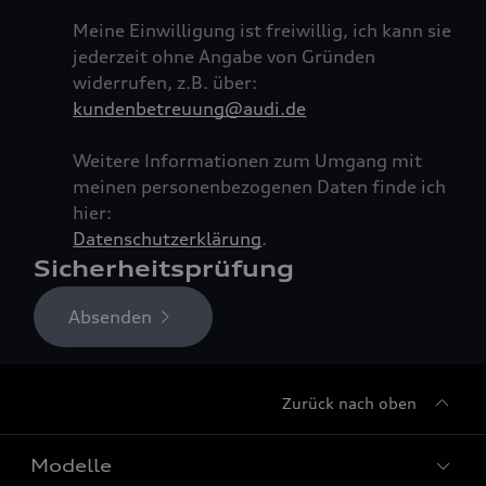
Meine Einwilligung ist freiwillig, ich kann sie
jederzeit ohne Angabe von Gründen
widerrufen, z.B. über:
kundenbetreuung@audi.de
Weitere Informationen zum Umgang mit
meinen personenbezogenen Daten finde ich
hier:
Datenschutzerklärung
.
Sicherheitsprüfung
Bitte bestätigen Sie, dass Sie ein Mensch sind, um fortzufahren
. D
Absenden
Zurück nach oben
Modelle