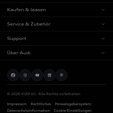
Kaufen & leasen
Alle Modelle
Modelle vergleichen
Service & Zubehör
Neuwagensuche
Elektromodelle
Gebrauchtwagensuche
Support
Saisonale Angebote
Plug-in-Hybride
Gebrauchtwagen
Audi Services
Über Audi
Kundenservice
Finanzierung
Garantie
Händlersuche
Aktionen & Angebote
Unternehmen
Audi digital services
Audi Code
Geschäftskunden
Karriere
myAudi
Häufige Fragen (FAQ)
Investor Relations
© 2026 AUDI AG. Alle Rechte vorbehalten
Audi Online Beratung
Presse & Media Center
Impressum
Rechtliches
Hinweisgebersystem
Online-Terminvereinbarung
Datenschutz
Datenschutzinformation
Cookie-Einstellungen