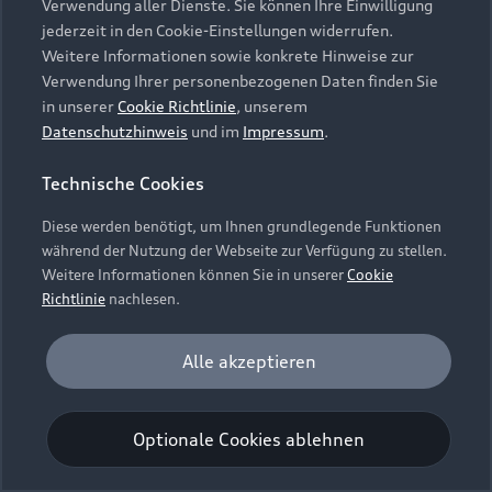
Verwendung aller Dienste. Sie können Ihre Einwilligung
Unternehmen
Audi digital services
jederzeit in den Cookie-Einstellungen widerrufen.
Audi Code
Geschäftskunden
Karriere
Weitere Informationen sowie konkrete Hinweise zur
myAudi
Häufige Fragen (FAQ)
Verwendung Ihrer personenbezogenen Daten finden Sie
Investor Relations
in unserer
Cookie Richtlinie
, unserem
© 2026 AUDI AG. Alle Rechte vorbehalten
Audi Online Beratung
Datenschutzhinweis
und im
Impressum
.
Presse & Media Center
Impressum
Rechtliches
Hinweisgebersystem
Online-Terminvereinbarung
Technische Cookies
Datenschutz
Datenschutzinformation
Cookie-Einstellungen
Servicekontakt
Cookie-Richtlinie
Barrierefreiheit
Diese werden benötigt, um Ihnen grundlegende Funktionen
Audi erleben
Digital Services Act
EU Data Act
während der Nutzung der Webseite zur Verfügung zu stellen.
Bordbuch & Bedienungsanleitungen
Newsletter
Weitere Informationen können Sie in unserer
Cookie
Verträge kündigen
Richtlinie
nachlesen.
Hinweis: Die aktuelle Darstellung und Anordnung der
Vertrag widerrufen
Embleme am Fahrzeug bei allen Abbildungen auf dieser
Analyse und Statistik
Alle akzeptieren
Webseite kann abweichen.
Performance Cookies sammeln Informationen
darüber, wie unsere Webseite genutzt wird (z. B.
Optionale Cookies ablehnen
Anzahl der Besuche, Verweildauer). Diese Cookies
werden zur Optimierung der Webseite verwendet.