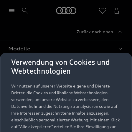
Startseite
Zurück nach oben
Händler wählen
Modelle
Verwendung von Cookies und
Kaufen & leasen
Alle Modelle
Webtechnologien
Modelle vergleichen
Service & Zubehör
Neuwagensuche
Wir nutzen auf unserer Website eigene und Dienste
Elektromodelle
Dritter, die Cookies und ähnliche Webtechnologien
Gebrauchtwagensuche
Support
verwenden, um unsere Website zu verbessern, den
Saisonale Angebote
Plug-in-Hybride
Datenverkehr und die Nutzung zu analysieren sowie auf
Gebrauchtwagen
Audi Services
Ihre Interessen zugeschnittene Inhalte anzuzeigen,
Über Audi
Kundenservice
Finanzierung
einschließlich personalisierter Werbung. Mit einem Klick
Garantie
auf "Alle akzeptieren" erteilen Sie Ihre Einwilligung zur
Händlersuche
Aktionen & Angebote