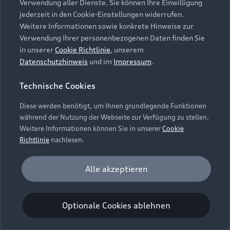
Verwendung aller Dienste. Sie können Ihre Einwilligung
Unternehmen
Audi digital services
jederzeit in den Cookie-Einstellungen widerrufen.
Audi Code
Geschäftskunden
Karriere
Weitere Informationen sowie konkrete Hinweise zur
myAudi
Häufige Fragen (FAQ)
Verwendung Ihrer personenbezogenen Daten finden Sie
Investor Relations
in unserer
Cookie Richtlinie
, unserem
© 2026 AUDI AG. Alle Rechte vorbehalten
Audi Online Beratung
Datenschutzhinweis
und im
Impressum
.
Presse & Media Center
Impressum
Rechtliches
Hinweisgebersystem
Online-Terminvereinbarung
Technische Cookies
Datenschutz
Datenschutzinformation
Cookie-Einstellungen
Servicekontakt
Cookie-Richtlinie
Barrierefreiheit
Diese werden benötigt, um Ihnen grundlegende Funktionen
Audi erleben
Digital Services Act
EU Data Act
während der Nutzung der Webseite zur Verfügung zu stellen.
Bordbuch & Bedienungsanleitungen
Newsletter
Weitere Informationen können Sie in unserer
Cookie
Verträge kündigen
Richtlinie
nachlesen.
Hinweis: Die aktuelle Darstellung und Anordnung der
Vertrag widerrufen
Embleme am Fahrzeug bei allen Abbildungen auf dieser
Analyse und Statistik
Alle akzeptieren
Webseite kann abweichen.
Performance Cookies sammeln Informationen
darüber, wie unsere Webseite genutzt wird (z. B.
Optionale Cookies ablehnen
Anzahl der Besuche, Verweildauer). Diese Cookies
werden zur Optimierung der Webseite verwendet.