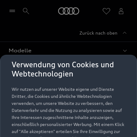
Startseite
Zurück nach oben
Händler wählen
Modelle
Verwendung von Cookies und
Kaufen & leasen
Alle Modelle
Webtechnologien
Modelle vergleichen
Service & Zubehör
Neuwagensuche
Wir nutzen auf unserer Website eigene und Dienste
Elektromodelle
Dritter, die Cookies und ähnliche Webtechnologien
Gebrauchtwagensuche
Support
verwenden, um unsere Website zu verbessern, den
Saisonale Angebote
Plug-in-Hybride
Datenverkehr und die Nutzung zu analysieren sowie auf
Gebrauchtwagen
Audi Services
Ihre Interessen zugeschnittene Inhalte anzuzeigen,
Über Audi
Kundenservice
Finanzierung
einschließlich personalisierter Werbung. Mit einem Klick
Garantie
auf "Alle akzeptieren" erteilen Sie Ihre Einwilligung zur
Händlersuche
Aktionen & Angebote