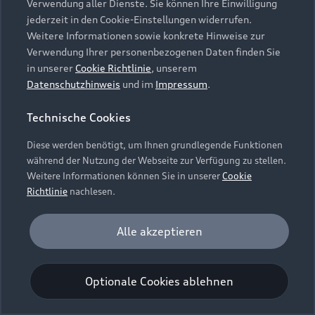
Verwendung aller Dienste. Sie können Ihre Einwilligung
Unternehmen
Audi digital services
jederzeit in den Cookie-Einstellungen widerrufen.
Audi Code
Geschäftskunden
Karriere
Weitere Informationen sowie konkrete Hinweise zur
myAudi
Häufige Fragen (FAQ)
Verwendung Ihrer personenbezogenen Daten finden Sie
Investor Relations
in unserer
Cookie Richtlinie
, unserem
© 2026 AUDI AG. Alle Rechte vorbehalten
Audi Online Beratung
Datenschutzhinweis
und im
Impressum
.
Presse & Media Center
Impressum
Rechtliches
Hinweisgebersystem
Online-Terminvereinbarung
Technische Cookies
Datenschutz
Datenschutzinformation
Cookie-Einstellungen
Servicekontakt
Cookie-Richtlinie
Barrierefreiheit
Diese werden benötigt, um Ihnen grundlegende Funktionen
Audi erleben
Digital Services Act
EU Data Act
während der Nutzung der Webseite zur Verfügung zu stellen.
Bordbuch & Bedienungsanleitungen
Newsletter
Weitere Informationen können Sie in unserer
Cookie
Verträge kündigen
Richtlinie
nachlesen.
Hinweis: Die aktuelle Darstellung und Anordnung der
Vertrag widerrufen
Embleme am Fahrzeug bei allen Abbildungen auf dieser
Analyse und Statistik
Alle akzeptieren
Webseite kann abweichen.
Performance Cookies sammeln Informationen
darüber, wie unsere Webseite genutzt wird (z. B.
Optionale Cookies ablehnen
Anzahl der Besuche, Verweildauer). Diese Cookies
werden zur Optimierung der Webseite verwendet.