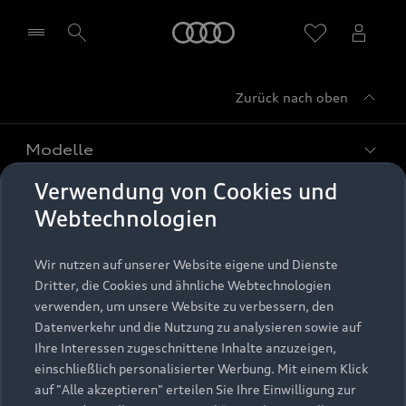
Startseite
Zurück nach oben
Händler wählen
Modelle
Verwendung von Cookies und
Kaufen & leasen
Alle Modelle
Webtechnologien
Modelle vergleichen
Service & Zubehör
Neuwagensuche
Wir nutzen auf unserer Website eigene und Dienste
Elektromodelle
Dritter, die Cookies und ähnliche Webtechnologien
Gebrauchtwagensuche
Support
verwenden, um unsere Website zu verbessern, den
Saisonale Angebote
Plug-in-Hybride
Datenverkehr und die Nutzung zu analysieren sowie auf
Gebrauchtwagen
Audi Services
Ihre Interessen zugeschnittene Inhalte anzuzeigen,
Über Audi
Kundenservice
Finanzierung
einschließlich personalisierter Werbung. Mit einem Klick
Garantie
auf "Alle akzeptieren" erteilen Sie Ihre Einwilligung zur
Händlersuche
Aktionen & Angebote