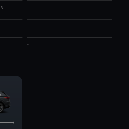
-
3
-
-