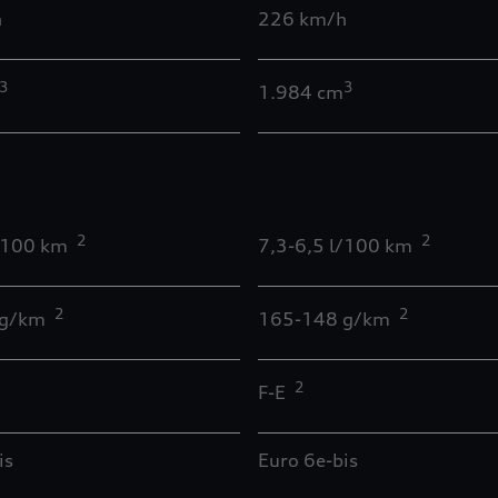
h
226 km/h
3
3
1.984 cm
2
2
l/100 km
7,3-6,5 l/100 km
2
2
 g/km
165-148 g/km
2
F-E
is
Euro 6e-bis