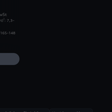
MwSt
2
t)
: 7,3–
 165–148