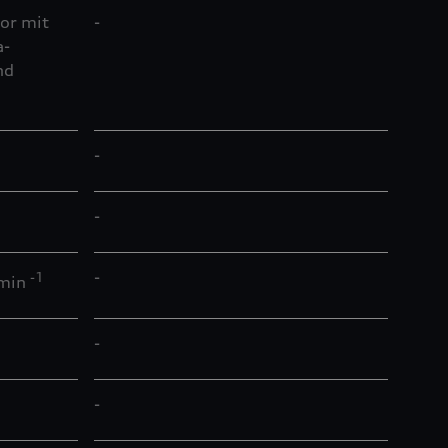
or mit
-
a-
nd
-
-
-
-1
 min
-
-