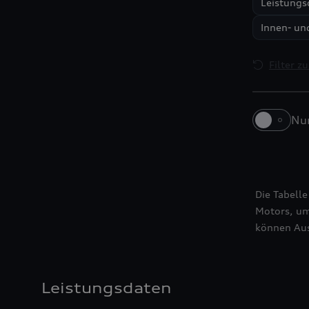
Leistungs
Innen- un
Filter z
Nur
Q3 SUV
Q5 SUV
Die Tabelle
Motors, um
können Aus
Leistungsdaten