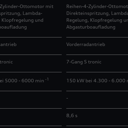
Zylinder-Ottomotor mit
Reihen-4-Zylinder-Ottomot
spritzung, Lambda-
Direkteinspritzung, Lambd
 Klopfregelung und
Regelung, Klopfregelung u
boaufladung
Abgasturboaufladung
antrieb
Vorderradantrieb
tronic
7-Gang S tronic
-1
ei 5000 - 6000 min
150 kW bei 4.300 - 6.000
-
8,6 s