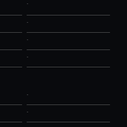
-
-
-
-
-
-