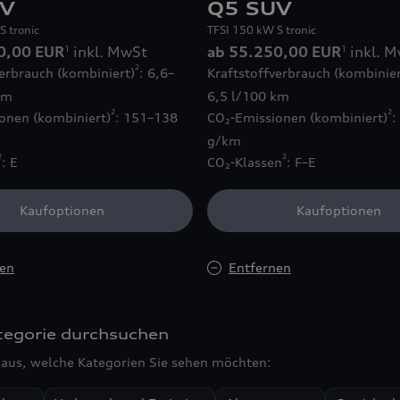
UV
Q5 SUV
S tronic
TFSI 150 kW S tronic
0,00 EUR
inkl. MwSt
ab 55.250,00 EUR
inkl. 
1
1
2
verbrauch (kombiniert)
: 6,6–
Kraftstoffverbrauch (kombinier
km
6,5 l/100 km
2
2
onen (kombiniert)
: 151–138
CO₂-Emissionen (kombiniert)
:
g/km
2
2
: E
CO₂-Klassen
: F–E
Kaufoptionen
Kaufoptionen
nen
Entfernen
tegorie durchsuchen
aus, welche Kategorien Sie sehen möchten: