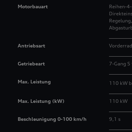
Motorbauart
Reihen-4-
Direktein
Regelung,
Abgastur
Antriebsart
Vorderrad
Getriebeart
7-Gang S 
Max. Leistung
110 kW b
Max. Leistung (kW)
110 kW
Beschleunigung 0-100 km/h
9,1 s