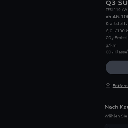
Q3 S
TFSI 110 kW 
ab 46.10
Kraftstoff
6,0 l/100 
CO₂-Emissi
g/km
CO₂-Klasse
Entfer
Nach Ka
Wählen Sie 