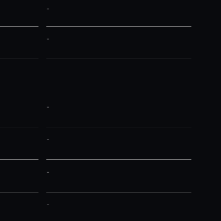
-
-
-
-
-
-