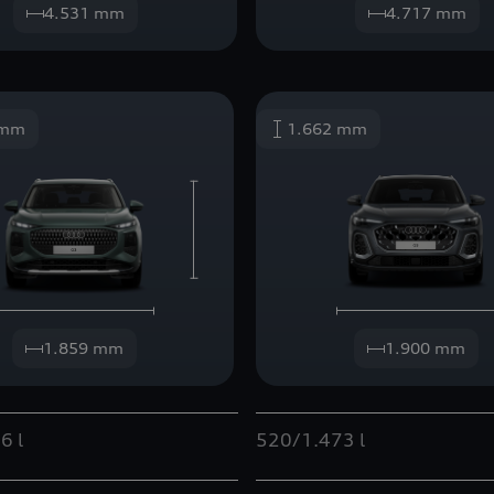
4.531 mm
4.717 mm
 mm
1.662 mm
1.859 mm
1.900 mm
6 l
520/1.473 l