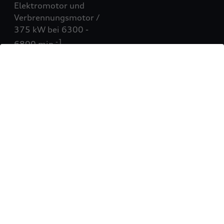
Elektromotor und
Verbrennungsmotor /
375 kW bei 6300 -
-1
6800 min
Max. Leistung (kW)
470 kW
370 kW
Elektrische Maximalleistung
-
3
370 kW
Elektrische Maximalleistung im Modus Launch
Control
-
3
405 kW