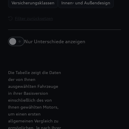
Versicherungsklassen
Innen- und Außendesign
Filter zurücksetzen
Nur Unterschiede anzeigen
RS 5 Limousine
S6 Sportback e-tron
Die Tabelle zeigt die Daten
der von Ihnen
ausgewählten Fahrzeuge
in ihrer Basisversion
einschließlich des von
Ihnen gewählten Motors,
um einen ersten
allgemeinen Vergleich zu
ermöglichen. Je nach Ihrer