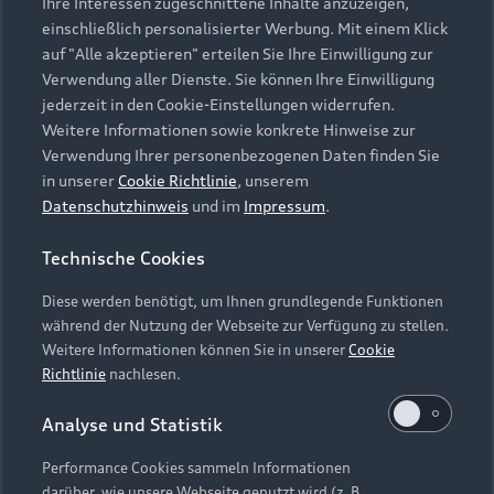
Ihre Interessen zugeschnittene Inhalte anzuzeigen,
Klimatisierung des Fahrzeugs), der Leistungsverfügbarkeit an
einschließlich personalisierter Werbung. Mit einem Klick
der Ladesäule, Ladezustand und Batteriealterung variieren. Die
auf "Alle akzeptieren" erteilen Sie Ihre Einwilligung zur
Ladeleistung nimmt mit steigendem Ladezustand ab. Die
Verwendung aller Dienste. Sie können Ihre Einwilligung
Ladeverluste sind berücksichtigt. HPC: High Power Charging
jederzeit in den Cookie-Einstellungen widerrufen.
mit DC.
Weitere Informationen sowie konkrete Hinweise zur
Verwendung Ihrer personenbezogenen Daten finden Sie
5
Die Ladedauer der Batterie, die maximale DC-Ladeleistung an
in unserer
Cookie Richtlinie
, unserem
HPC-Ladesäulen (High Power Charging) und die nachgeladene
Datenschutzhinweis
und im
Impressum
.
Reichweite wurden nach DIN 70080 ermittelt und können in
Abhängigkeit von verschiedenen Faktoren wie z. B. der
Technische Cookies
Umgebungs- und Batterietemperatur, der Verwendung anderer
Diese werden benötigt, um Ihnen grundlegende Funktionen
landesspezifischer Stecker, der Nutzung der
während der Nutzung der Webseite zur Verfügung zu stellen.
Vorkonditionierungsfunktion (z. B. einer ferngesteuerten
Weitere Informationen können Sie in unserer
Cookie
Klimatisierung des Fahrzeugs), der Leistungsverfügbarkeit an
Richtlinie
nachlesen.
der Ladesäule, vom Ladezustand und von der Batteriealterung
variieren. Die Ladeleistung nimmt mit steigendem
Analyse und Statistik
Ladezustand ab. Die Ladeverluste sind berücksichtigt.
Performance Cookies sammeln Informationen
6
Die Verwendung von unverbleitem Kraftstoff Super Plus
darüber, wie unsere Webseite genutzt wird (z. B.