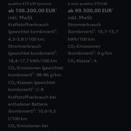
quattro 470 kW tiptronic
e-tron quattro 370 kW
ab 106.200,00 EUR
ab 99.500,00 EUR
1
1
inkl. MwSt
inkl. MwSt
Kraftstoffverbrauch
Stromverbrauch
2
2
(gewichtet kombiniert)
:
(kombiniert)
: 16,7–15,7
4,3–3,8 l/100 km;
kWh/100 km
Stromverbrauch
CO₂-Emissionen
2
2
(gewichtet kombiniert)
:
(kombiniert)
: 0 g/km
2
18,4–17,7 kWh/100 km
CO₂-Klasse
: A
CO₂-Emissionen (gewichtet
2
kombiniert)
: 98–86 g/km
CO₂-Klassen (gewichtet
2
kombiniert)
: C–B
Kraftstoffverbrauch bei
entladener Batterie
2
(kombiniert)
: 10,0–9,5
l/100 km
CO₂-Emissionen bei
2