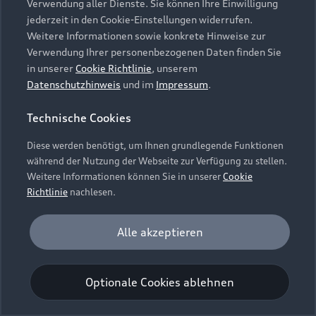
Verwendung aller Dienste. Sie können Ihre Einwilligung
Unternehmen
Audi digital services
jederzeit in den Cookie-Einstellungen widerrufen.
Audi Code
Geschäftskunden
Karriere
Weitere Informationen sowie konkrete Hinweise zur
myAudi
Häufige Fragen (FAQ)
Verwendung Ihrer personenbezogenen Daten finden Sie
Investor Relations
in unserer
Cookie Richtlinie
, unserem
© 2026 AUDI AG. Alle Rechte vorbehalten
Audi Online Beratung
Datenschutzhinweis
und im
Impressum
.
Presse & Media Center
Impressum
Rechtliches
Hinweisgebersystem
Online-Terminvereinbarung
Technische Cookies
Datenschutz
Datenschutzinformation
Cookie-Einstellungen
Servicekontakt
Cookie-Richtlinie
Barrierefreiheit
Diese werden benötigt, um Ihnen grundlegende Funktionen
Audi erleben
Digital Services Act
EU Data Act
während der Nutzung der Webseite zur Verfügung zu stellen.
Bordbuch & Bedienungsanleitungen
Newsletter
Weitere Informationen können Sie in unserer
Cookie
Verträge kündigen
Richtlinie
nachlesen.
Hinweis: Die aktuelle Darstellung und Anordnung der
Vertrag widerrufen
Embleme am Fahrzeug bei allen Abbildungen auf dieser
Analyse und Statistik
Alle akzeptieren
Webseite kann abweichen.
Performance Cookies sammeln Informationen
darüber, wie unsere Webseite genutzt wird (z. B.
Optionale Cookies ablehnen
Anzahl der Besuche, Verweildauer). Diese Cookies
werden zur Optimierung der Webseite verwendet.