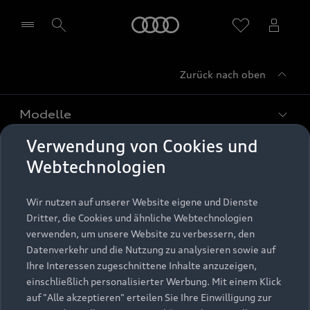
Startseite
Zurück nach oben
Händler wählen
Modelle
Verwendung von Cookies und
Kaufen & leasen
Alle Modelle
Webtechnologien
Modelle vergleichen
Service & Zubehör
Neuwagensuche
Wir nutzen auf unserer Website eigene und Dienste
Elektromodelle
Dritter, die Cookies und ähnliche Webtechnologien
Gebrauchtwagensuche
Support
verwenden, um unsere Website zu verbessern, den
Saisonale Angebote
Plug-in-Hybride
Datenverkehr und die Nutzung zu analysieren sowie auf
Gebrauchtwagen
Audi Services
Ihre Interessen zugeschnittene Inhalte anzuzeigen,
Über Audi
Kundenservice
Finanzierung
einschließlich personalisierter Werbung. Mit einem Klick
Garantie
auf "Alle akzeptieren" erteilen Sie Ihre Einwilligung zur
Händlersuche
Aktionen & Angebote