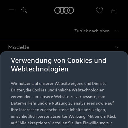
Startseite
Zurück nach oben
Händler wählen
Modelle
Verwendung von Cookies und
Kaufen & leasen
Alle Modelle
Webtechnologien
Modelle vergleichen
Service & Zubehör
Neuwagensuche
Wir nutzen auf unserer Website eigene und Dienste
Elektromodelle
Dritter, die Cookies und ähnliche Webtechnologien
Gebrauchtwagensuche
Support
verwenden, um unsere Website zu verbessern, den
Saisonale Angebote
Plug-in-Hybride
Datenverkehr und die Nutzung zu analysieren sowie auf
Gebrauchtwagen
Audi Services
Ihre Interessen zugeschnittene Inhalte anzuzeigen,
Über Audi
Kundenservice
Finanzierung
einschließlich personalisierter Werbung. Mit einem Klick
Garantie
auf "Alle akzeptieren" erteilen Sie Ihre Einwilligung zur
Händlersuche
Aktionen & Angebote