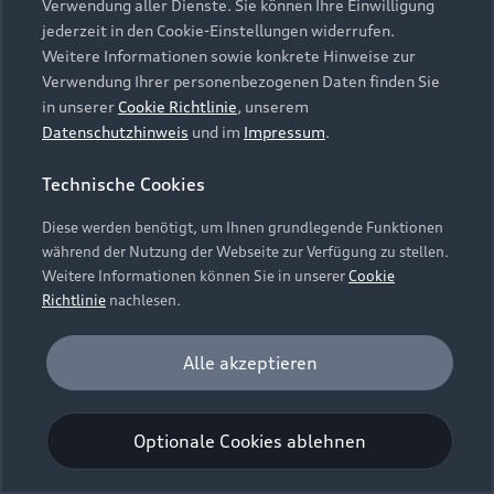
Verwendung aller Dienste. Sie können Ihre Einwilligung
Unternehmen
Audi digital services
jederzeit in den Cookie-Einstellungen widerrufen.
Audi Code
Geschäftskunden
Karriere
Weitere Informationen sowie konkrete Hinweise zur
myAudi
Häufige Fragen (FAQ)
Verwendung Ihrer personenbezogenen Daten finden Sie
Investor Relations
in unserer
Cookie Richtlinie
, unserem
© 2026 AUDI AG. Alle Rechte vorbehalten
Audi Online Beratung
Datenschutzhinweis
und im
Impressum
.
Presse & Media Center
Impressum
Rechtliches
Hinweisgebersystem
Online-Terminvereinbarung
Technische Cookies
Datenschutz
Datenschutzinformation
Cookie-Einstellungen
Servicekontakt
Cookie-Richtlinie
Barrierefreiheit
Diese werden benötigt, um Ihnen grundlegende Funktionen
Audi erleben
Digital Services Act
EU Data Act
während der Nutzung der Webseite zur Verfügung zu stellen.
Bordbuch & Bedienungsanleitungen
Newsletter
Weitere Informationen können Sie in unserer
Cookie
Verträge kündigen
Richtlinie
nachlesen.
Hinweis: Die aktuelle Darstellung und Anordnung der
Vertrag widerrufen
Embleme am Fahrzeug bei allen Abbildungen auf dieser
Analyse und Statistik
Alle akzeptieren
Webseite kann abweichen.
Performance Cookies sammeln Informationen
darüber, wie unsere Webseite genutzt wird (z. B.
Optionale Cookies ablehnen
Anzahl der Besuche, Verweildauer). Diese Cookies
werden zur Optimierung der Webseite verwendet.