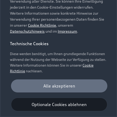
Verwendung aller Dienste. Sie können Ihre Einwilligung
Unternehmen
Audi digital services
jederzeit in den Cookie-Einstellungen widerrufen.
Audi Code
Geschäftskunden
Karriere
Weitere Informationen sowie konkrete Hinweise zur
myAudi
Häufige Fragen (FAQ)
Verwendung Ihrer personenbezogenen Daten finden Sie
Investor Relations
in unserer
Cookie Richtlinie
, unserem
© 2026 AUDI AG. Alle Rechte vorbehalten
Audi Online Beratung
Datenschutzhinweis
und im
Impressum
.
Presse & Media Center
Impressum
Rechtliches
Hinweisgebersystem
Online-Terminvereinbarung
Technische Cookies
Datenschutz
Datenschutzinformation
Cookie-Einstellungen
Servicekontakt
Cookie-Richtlinie
Barrierefreiheit
Diese werden benötigt, um Ihnen grundlegende Funktionen
Audi erleben
Digital Services Act
EU Data Act
während der Nutzung der Webseite zur Verfügung zu stellen.
Bordbuch & Bedienungsanleitungen
Newsletter
Weitere Informationen können Sie in unserer
Cookie
Verträge kündigen
Richtlinie
nachlesen.
Hinweis: Die aktuelle Darstellung und Anordnung der
Vertrag widerrufen
Embleme am Fahrzeug bei allen Abbildungen auf dieser
Analyse und Statistik
Alle akzeptieren
Webseite kann abweichen.
Performance Cookies sammeln Informationen
darüber, wie unsere Webseite genutzt wird (z. B.
Optionale Cookies ablehnen
Anzahl der Besuche, Verweildauer). Diese Cookies
werden zur Optimierung der Webseite verwendet.