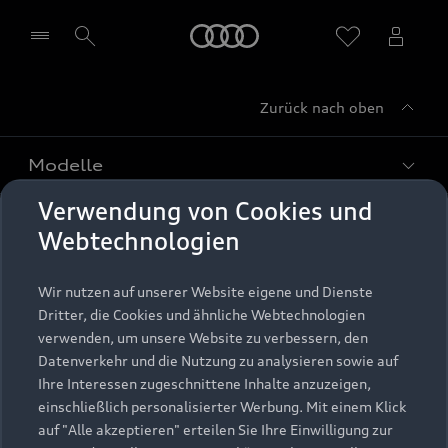
Startseite
Zurück nach oben
Händler wählen
Modelle
Verwendung von Cookies und
Kaufen & leasen
Alle Modelle
Webtechnologien
Modelle vergleichen
Service & Zubehör
Neuwagensuche
Wir nutzen auf unserer Website eigene und Dienste
Elektromodelle
Dritter, die Cookies und ähnliche Webtechnologien
Gebrauchtwagensuche
Support
verwenden, um unsere Website zu verbessern, den
Saisonale Angebote
Plug-in-Hybride
Datenverkehr und die Nutzung zu analysieren sowie auf
Gebrauchtwagen
Audi Services
Ihre Interessen zugeschnittene Inhalte anzuzeigen,
Über Audi
Kundenservice
Finanzierung
einschließlich personalisierter Werbung. Mit einem Klick
Garantie
auf "Alle akzeptieren" erteilen Sie Ihre Einwilligung zur
Händlersuche
Aktionen & Angebote