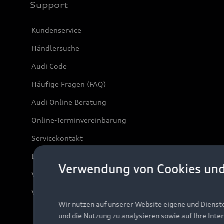
Support
Kundenservice
Händlersuche
Audi Code
Häufige Fragen (FAQ)
Audi Online Beratung
Online-Terminvereinbarung
Servicekontakt
Bordbuch & Bedienungsanleitungen
Verwendung von Cookies un
Verträge kündigen
Vertrag widerrufen
Wir nutzen auf unserer Website eigene und Dienst
und die Nutzung zu analysieren sowie auf Ihre Inte