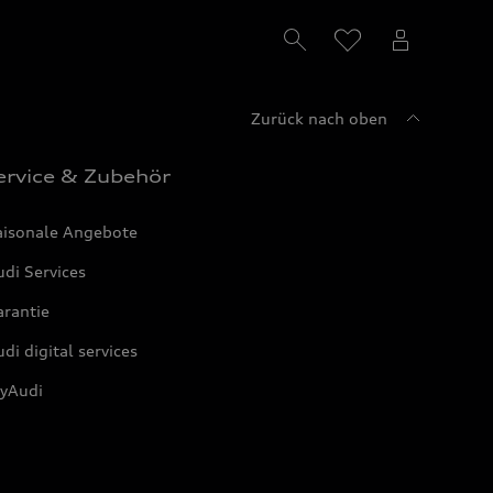
Zurück nach oben
ervice & Zubehör
aisonale Angebote
di Services
arantie
di digital services
yAudi