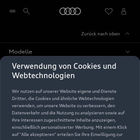
Startseite
Zurück nach oben
Händler wählen
Modelle
Verwendung von Cookies und
Kaufen & leasen
Alle Modelle
Webtechnologien
Modelle vergleichen
Service & Zubehör
Neuwagensuche
Wir nutzen auf unserer Website eigene und Dienste
Elektromodelle
Dritter, die Cookies und ähnliche Webtechnologien
Gebrauchtwagensuche
Support
verwenden, um unsere Website zu verbessern, den
Saisonale Angebote
Plug-in-Hybride
Datenverkehr und die Nutzung zu analysieren sowie auf
Gebrauchtwagen
Audi Services
Ihre Interessen zugeschnittene Inhalte anzuzeigen,
Über Audi
Kundenservice
Finanzierung
einschließlich personalisierter Werbung. Mit einem Klick
Garantie
auf "Alle akzeptieren" erteilen Sie Ihre Einwilligung zur
Händlersuche
Aktionen & Angebote