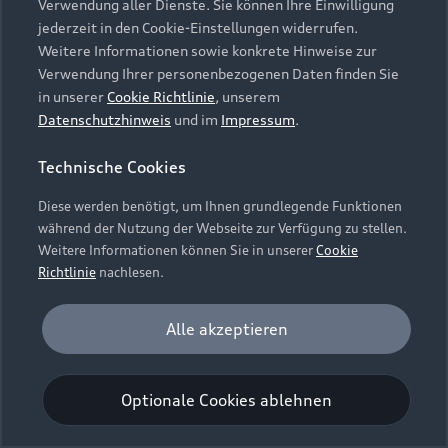
Verwendung aller Dienste. Sie können Ihre Einwilligung
Unternehmen
Audi digital services
jederzeit in den Cookie-Einstellungen widerrufen.
Audi Code
Geschäftskunden
Karriere
Weitere Informationen sowie konkrete Hinweise zur
myAudi
Häufige Fragen (FAQ)
Verwendung Ihrer personenbezogenen Daten finden Sie
Investor Relations
in unserer
Cookie Richtlinie
, unserem
© 2026 AUDI AG. Alle Rechte vorbehalten
Audi Online Beratung
Datenschutzhinweis
und im
Impressum
.
Presse & Media Center
Impressum
Rechtliches
Hinweisgebersystem
Online-Terminvereinbarung
Technische Cookies
Datenschutz
Datenschutzinformation
Cookie-Einstellungen
Servicekontakt
Cookie-Richtlinie
Barrierefreiheit
Diese werden benötigt, um Ihnen grundlegende Funktionen
Audi erleben
Digital Services Act
EU Data Act
während der Nutzung der Webseite zur Verfügung zu stellen.
Bordbuch & Bedienungsanleitungen
Newsletter
Weitere Informationen können Sie in unserer
Cookie
Verträge kündigen
Richtlinie
nachlesen.
Hinweis: Die aktuelle Darstellung und Anordnung der
Vertrag widerrufen
Embleme am Fahrzeug bei allen Abbildungen auf dieser
Analyse und Statistik
Alle akzeptieren
Webseite kann abweichen.
Performance Cookies sammeln Informationen
darüber, wie unsere Webseite genutzt wird (z. B.
Optionale Cookies ablehnen
Anzahl der Besuche, Verweildauer). Diese Cookies
werden zur Optimierung der Webseite verwendet.