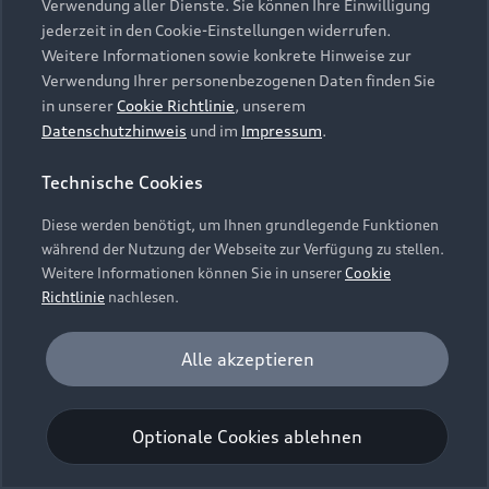
Verwendung aller Dienste. Sie können Ihre Einwilligung
Unternehmen
Audi digital services
jederzeit in den Cookie-Einstellungen widerrufen.
Audi Code
Geschäftskunden
Karriere
Weitere Informationen sowie konkrete Hinweise zur
myAudi
Häufige Fragen (FAQ)
Verwendung Ihrer personenbezogenen Daten finden Sie
Investor Relations
in unserer
Cookie Richtlinie
, unserem
© 2026 AUDI AG. Alle Rechte vorbehalten
Audi Online Beratung
Datenschutzhinweis
und im
Impressum
.
Presse & Media Center
Impressum
Rechtliches
Hinweisgebersystem
Online-Terminvereinbarung
Technische Cookies
Datenschutz
Datenschutzinformation
Cookie-Einstellungen
Servicekontakt
Cookie-Richtlinie
Barrierefreiheit
Diese werden benötigt, um Ihnen grundlegende Funktionen
Audi erleben
Digital Services Act
EU Data Act
während der Nutzung der Webseite zur Verfügung zu stellen.
Bordbuch & Bedienungsanleitungen
Newsletter
Weitere Informationen können Sie in unserer
Cookie
Verträge kündigen
Richtlinie
nachlesen.
Hinweis: Die aktuelle Darstellung und Anordnung der
Vertrag widerrufen
Embleme am Fahrzeug bei allen Abbildungen auf dieser
Analyse und Statistik
Alle akzeptieren
Webseite kann abweichen.
Performance Cookies sammeln Informationen
darüber, wie unsere Webseite genutzt wird (z. B.
Optionale Cookies ablehnen
Anzahl der Besuche, Verweildauer). Diese Cookies
werden zur Optimierung der Webseite verwendet.