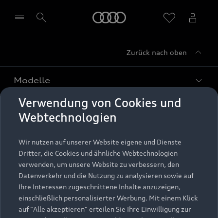
Startseite
Zurück nach oben
Händler wählen
Modelle
Verwendung von Cookies und
Kaufen & leasen
Alle Modelle
Webtechnologien
Modelle vergleichen
Service & Zubehör
Neuwagensuche
Wir nutzen auf unserer Website eigene und Dienste
Elektromodelle
Dritter, die Cookies und ähnliche Webtechnologien
Gebrauchtwagensuche
Support
verwenden, um unsere Website zu verbessern, den
Saisonale Angebote
Plug-in-Hybride
Datenverkehr und die Nutzung zu analysieren sowie auf
Gebrauchtwagen
Audi Services
Ihre Interessen zugeschnittene Inhalte anzuzeigen,
Über Audi
Kundenservice
Finanzierung
einschließlich personalisierter Werbung. Mit einem Klick
Garantie
auf "Alle akzeptieren" erteilen Sie Ihre Einwilligung zur
Händlersuche
Aktionen & Angebote