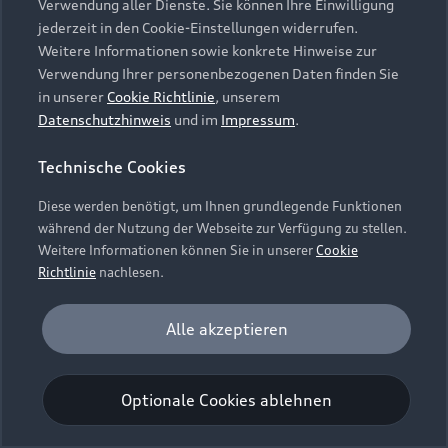
Verwendung aller Dienste. Sie können Ihre Einwilligung
Unternehmen
Audi digital services
jederzeit in den Cookie-Einstellungen widerrufen.
Audi Code
Geschäftskunden
Karriere
Weitere Informationen sowie konkrete Hinweise zur
myAudi
Häufige Fragen (FAQ)
Verwendung Ihrer personenbezogenen Daten finden Sie
Investor Relations
in unserer
Cookie Richtlinie
, unserem
© 2026 AUDI AG. Alle Rechte vorbehalten
Audi Online Beratung
Datenschutzhinweis
und im
Impressum
.
Presse & Media Center
Impressum
Rechtliches
Hinweisgebersystem
Online-Terminvereinbarung
Technische Cookies
Datenschutz
Datenschutzinformation
Cookie-Einstellungen
Servicekontakt
Cookie-Richtlinie
Barrierefreiheit
Diese werden benötigt, um Ihnen grundlegende Funktionen
Audi erleben
Digital Services Act
EU Data Act
während der Nutzung der Webseite zur Verfügung zu stellen.
Bordbuch & Bedienungsanleitungen
Newsletter
Weitere Informationen können Sie in unserer
Cookie
Verträge kündigen
Richtlinie
nachlesen.
Hinweis: Die aktuelle Darstellung und Anordnung der
Vertrag widerrufen
Embleme am Fahrzeug bei allen Abbildungen auf dieser
Analyse und Statistik
Alle akzeptieren
Webseite kann abweichen.
Performance Cookies sammeln Informationen
darüber, wie unsere Webseite genutzt wird (z. B.
Optionale Cookies ablehnen
Anzahl der Besuche, Verweildauer). Diese Cookies
werden zur Optimierung der Webseite verwendet.