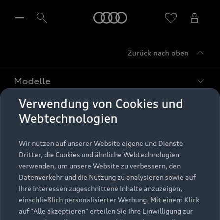
Startseite
Zurück nach oben
Händler wählen
Modelle
Verwendung von Cookies und
Kaufen & leasen
Alle Modelle
Webtechnologien
Modelle vergleichen
Service & Zubehör
Neuwagensuche
Wir nutzen auf unserer Website eigene und Dienste
Elektromodelle
Dritter, die Cookies und ähnliche Webtechnologien
Gebrauchtwagensuche
Support
verwenden, um unsere Website zu verbessern, den
Saisonale Angebote
Plug-in-Hybride
Datenverkehr und die Nutzung zu analysieren sowie auf
Gebrauchtwagen
Audi Services
Ihre Interessen zugeschnittene Inhalte anzuzeigen,
Über Audi
Kundenservice
Finanzierung
einschließlich personalisierter Werbung. Mit einem Klick
Garantie
auf "Alle akzeptieren" erteilen Sie Ihre Einwilligung zur
Händlersuche
Aktionen & Angebote