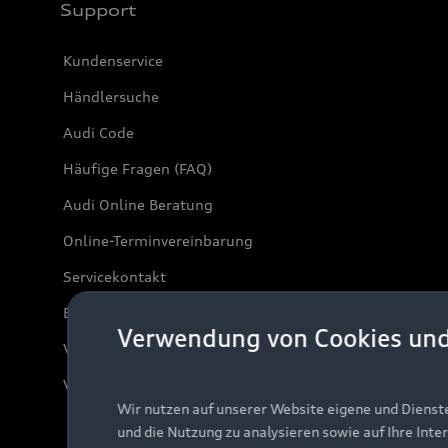
Support
Kundenservice
Händlersuche
Audi Code
Häufige Fragen (FAQ)
Audi Online Beratung
Online-Terminvereinbarung
Servicekontakt
Bordbuch & Bedienungsanleitungen
Verwendung von Cookies un
Verträge kündigen
Vertrag widerrufen
Wir nutzen auf unserer Website eigene und Dienst
und die Nutzung zu analysieren sowie auf Ihre Inte