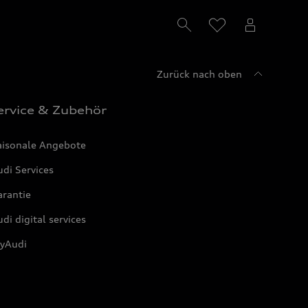
Zurück nach oben
ervice & Zubehör
aisonale Angebote
di Services
arantie
di digital services
yAudi