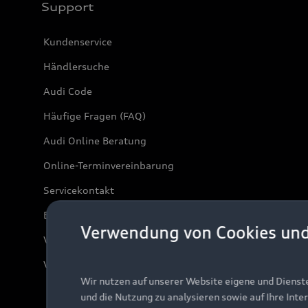
Support
Kundenservice
Händlersuche
Audi Code
Häufige Fragen (FAQ)
Audi Online Beratung
Online-Terminvereinbarung
Servicekontakt
Bordbuch & Bedienungsanleitungen
Verwendung von Cookies un
Verträge kündigen
Vertrag widerrufen
Wir nutzen auf unserer Website eigene und Dienst
und die Nutzung zu analysieren sowie auf Ihre Inte