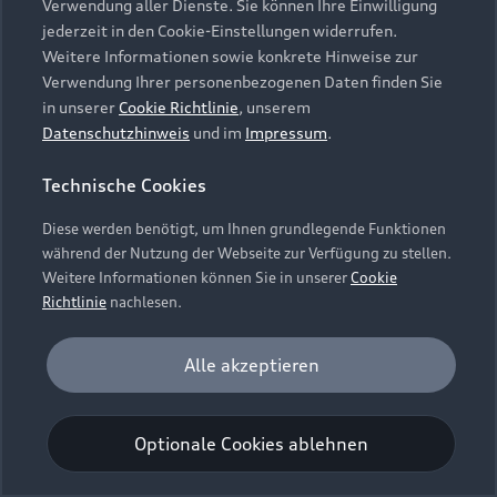
Verwendung aller Dienste. Sie können Ihre Einwilligung
Unternehmen
Audi digital services
jederzeit in den Cookie-Einstellungen widerrufen.
Audi Code
Geschäftskunden
Karriere
Weitere Informationen sowie konkrete Hinweise zur
myAudi
Häufige Fragen (FAQ)
Verwendung Ihrer personenbezogenen Daten finden Sie
Investor Relations
in unserer
Cookie Richtlinie
, unserem
© 2026 AUDI AG. Alle Rechte vorbehalten
Audi Online Beratung
Datenschutzhinweis
und im
Impressum
.
Presse & Media Center
Impressum
Rechtliches
Hinweisgebersystem
Online-Terminvereinbarung
Technische Cookies
Datenschutz
Datenschutzinformation
Cookie-Einstellungen
Servicekontakt
Cookie-Richtlinie
Barrierefreiheit
Diese werden benötigt, um Ihnen grundlegende Funktionen
Audi erleben
Digital Services Act
EU Data Act
während der Nutzung der Webseite zur Verfügung zu stellen.
Bordbuch & Bedienungsanleitungen
Newsletter
Weitere Informationen können Sie in unserer
Cookie
Verträge kündigen
Richtlinie
nachlesen.
Hinweis: Die aktuelle Darstellung und Anordnung der
Vertrag widerrufen
Embleme am Fahrzeug bei allen Abbildungen auf dieser
Analyse und Statistik
Alle akzeptieren
Webseite kann abweichen.
Performance Cookies sammeln Informationen
darüber, wie unsere Webseite genutzt wird (z. B.
Optionale Cookies ablehnen
Anzahl der Besuche, Verweildauer). Diese Cookies
werden zur Optimierung der Webseite verwendet.