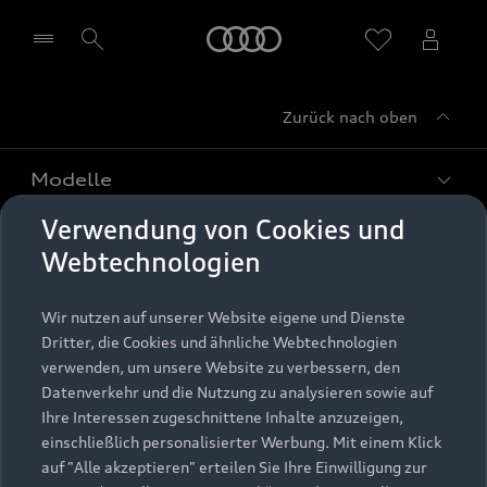
Startseite
Zurück nach oben
Händler wählen
Modelle
Verwendung von Cookies und
Kaufen & leasen
Alle Modelle
Webtechnologien
Modelle vergleichen
Service & Zubehör
Neuwagensuche
Wir nutzen auf unserer Website eigene und Dienste
Elektromodelle
Dritter, die Cookies und ähnliche Webtechnologien
Gebrauchtwagensuche
Support
verwenden, um unsere Website zu verbessern, den
Saisonale Angebote
Plug-in-Hybride
Datenverkehr und die Nutzung zu analysieren sowie auf
Gebrauchtwagen
Audi Services
Ihre Interessen zugeschnittene Inhalte anzuzeigen,
Über Audi
Kundenservice
Finanzierung
einschließlich personalisierter Werbung. Mit einem Klick
Garantie
auf "Alle akzeptieren" erteilen Sie Ihre Einwilligung zur
Händlersuche
Aktionen & Angebote