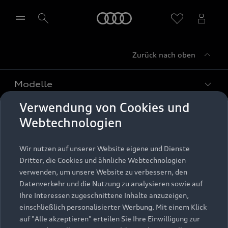
Startseite
Zurück nach oben
Händler wählen
Modelle
Verwendung von Cookies und
Kaufen & leasen
Alle Modelle
Webtechnologien
Modelle vergleichen
Service & Zubehör
Neuwagensuche
Wir nutzen auf unserer Website eigene und Dienste
Elektromodelle
Dritter, die Cookies und ähnliche Webtechnologien
Gebrauchtwagensuche
Support
verwenden, um unsere Website zu verbessern, den
Saisonale Angebote
Plug-in-Hybride
Datenverkehr und die Nutzung zu analysieren sowie auf
Gebrauchtwagen
Audi Services
Ihre Interessen zugeschnittene Inhalte anzuzeigen,
Über Audi
Kundenservice
Finanzierung
einschließlich personalisierter Werbung. Mit einem Klick
Garantie
auf "Alle akzeptieren" erteilen Sie Ihre Einwilligung zur
Händlersuche
Aktionen & Angebote