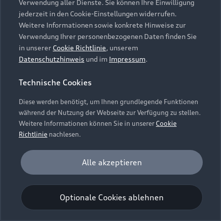
Verwendung aller Dienste. Sie können Ihre Einwilligung
Unternehmen
Audi digital services
jederzeit in den Cookie-Einstellungen widerrufen.
Audi Code
Geschäftskunden
Karriere
Weitere Informationen sowie konkrete Hinweise zur
myAudi
Häufige Fragen (FAQ)
Verwendung Ihrer personenbezogenen Daten finden Sie
Investor Relations
in unserer
Cookie Richtlinie
, unserem
© 2026 AUDI AG. Alle Rechte vorbehalten
Audi Online Beratung
Datenschutzhinweis
und im
Impressum
.
Presse & Media Center
Impressum
Rechtliches
Hinweisgebersystem
Online-Terminvereinbarung
Technische Cookies
Datenschutz
Datenschutzinformation
Cookie-Einstellungen
Servicekontakt
Cookie-Richtlinie
Barrierefreiheit
Diese werden benötigt, um Ihnen grundlegende Funktionen
Audi erleben
Digital Services Act
EU Data Act
während der Nutzung der Webseite zur Verfügung zu stellen.
Bordbuch & Bedienungsanleitungen
Newsletter
Weitere Informationen können Sie in unserer
Cookie
Verträge kündigen
Richtlinie
nachlesen.
Hinweis: Die aktuelle Darstellung und Anordnung der
Vertrag widerrufen
Embleme am Fahrzeug bei allen Abbildungen auf dieser
Analyse und Statistik
Alle akzeptieren
Webseite kann abweichen.
Performance Cookies sammeln Informationen
darüber, wie unsere Webseite genutzt wird (z. B.
Optionale Cookies ablehnen
Anzahl der Besuche, Verweildauer). Diese Cookies
werden zur Optimierung der Webseite verwendet.