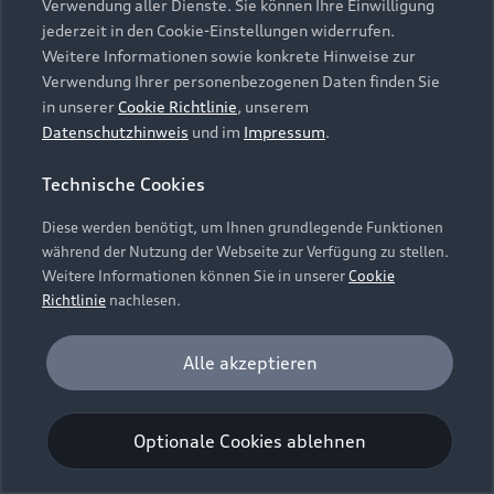
Verwendung aller Dienste. Sie können Ihre Einwilligung
Unternehmen
Audi digital services
jederzeit in den Cookie-Einstellungen widerrufen.
Audi Code
Geschäftskunden
Karriere
Weitere Informationen sowie konkrete Hinweise zur
myAudi
Häufige Fragen (FAQ)
Verwendung Ihrer personenbezogenen Daten finden Sie
Investor Relations
in unserer
Cookie Richtlinie
, unserem
© 2026 AUDI AG. Alle Rechte vorbehalten
Audi Online Beratung
Datenschutzhinweis
und im
Impressum
.
Presse & Media Center
Impressum
Rechtliches
Hinweisgebersystem
Online-Terminvereinbarung
Technische Cookies
Datenschutz
Datenschutzinformation
Cookie-Einstellungen
Servicekontakt
Cookie-Richtlinie
Barrierefreiheit
Diese werden benötigt, um Ihnen grundlegende Funktionen
Audi erleben
Digital Services Act
EU Data Act
während der Nutzung der Webseite zur Verfügung zu stellen.
Bordbuch & Bedienungsanleitungen
Newsletter
Weitere Informationen können Sie in unserer
Cookie
Verträge kündigen
Richtlinie
nachlesen.
Hinweis: Die aktuelle Darstellung und Anordnung der
Vertrag widerrufen
Embleme am Fahrzeug bei allen Abbildungen auf dieser
Analyse und Statistik
Alle akzeptieren
Webseite kann abweichen.
Performance Cookies sammeln Informationen
darüber, wie unsere Webseite genutzt wird (z. B.
Optionale Cookies ablehnen
Anzahl der Besuche, Verweildauer). Diese Cookies
werden zur Optimierung der Webseite verwendet.