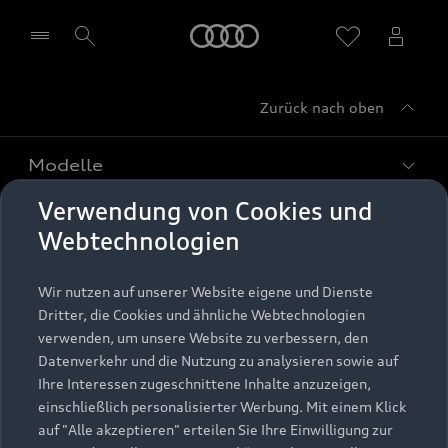
Startseite
Zurück nach oben
Händler wählen
Modelle
Verwendung von Cookies und
Kaufen & leasen
Alle Modelle
Webtechnologien
Modelle vergleichen
Service & Zubehör
Neuwagensuche
Wir nutzen auf unserer Website eigene und Dienste
Elektromodelle
Dritter, die Cookies und ähnliche Webtechnologien
Gebrauchtwagensuche
Support
verwenden, um unsere Website zu verbessern, den
Saisonale Angebote
Plug-in-Hybride
Datenverkehr und die Nutzung zu analysieren sowie auf
Gebrauchtwagen
Audi Services
Ihre Interessen zugeschnittene Inhalte anzuzeigen,
Über Audi
Kundenservice
Finanzierung
einschließlich personalisierter Werbung. Mit einem Klick
Garantie
auf "Alle akzeptieren" erteilen Sie Ihre Einwilligung zur
Händlersuche
Aktionen & Angebote