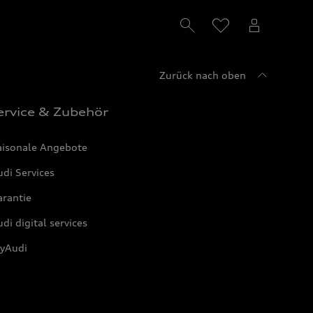
Zurück nach oben
ervice & Zubehör
aisonale Angebote
di Services
arantie
di digital services
yAudi