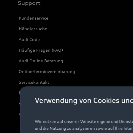
Support
Kundenservice
Händlersuche
Audi Code
Häufige Fragen (FAQ)
Audi Online Beratung
Online-Terminvereinbarung
Servicekontakt
Bordbuch & Bedienungsanleitungen
Verwendung von Cookies un
Verträge kündigen
Vertrag widerrufen
Wir nutzen auf unserer Website eigene und Dienst
und die Nutzung zu analysieren sowie auf Ihre Inte