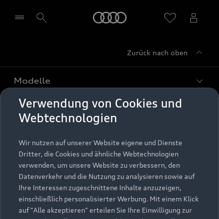
Startseite
Zurück nach oben
Händler wählen
Modelle
Verwendung von Cookies und
Kaufen & leasen
Alle Modelle
Webtechnologien
Modelle vergleichen
Service & Zubehör
Neuwagensuche
Wir nutzen auf unserer Website eigene und Dienste
Elektromodelle
Dritter, die Cookies und ähnliche Webtechnologien
Gebrauchtwagensuche
Support
verwenden, um unsere Website zu verbessern, den
Saisonale Angebote
Plug-in-Hybride
Datenverkehr und die Nutzung zu analysieren sowie auf
Gebrauchtwagen
Audi Services
Ihre Interessen zugeschnittene Inhalte anzuzeigen,
Über Audi
Kundenservice
Finanzierung
einschließlich personalisierter Werbung. Mit einem Klick
Garantie
auf "Alle akzeptieren" erteilen Sie Ihre Einwilligung zur
Händlersuche
Aktionen & Angebote