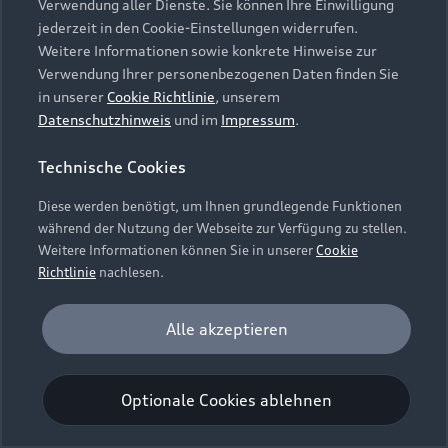
Verwendung aller Dienste. Sie können Ihre Einwilligung
Unternehmen
Audi digital services
jederzeit in den Cookie-Einstellungen widerrufen.
Audi Code
Geschäftskunden
Karriere
Weitere Informationen sowie konkrete Hinweise zur
myAudi
Häufige Fragen (FAQ)
Verwendung Ihrer personenbezogenen Daten finden Sie
Investor Relations
in unserer
Cookie Richtlinie
, unserem
© 2026 AUDI AG. Alle Rechte vorbehalten
Audi Online Beratung
Datenschutzhinweis
und im
Impressum
.
Presse & Media Center
Impressum
Rechtliches
Hinweisgebersystem
Online-Terminvereinbarung
Technische Cookies
Datenschutz
Datenschutzinformation
Cookie-Einstellungen
Servicekontakt
Cookie-Richtlinie
Barrierefreiheit
Diese werden benötigt, um Ihnen grundlegende Funktionen
Audi erleben
Digital Services Act
EU Data Act
während der Nutzung der Webseite zur Verfügung zu stellen.
Bordbuch & Bedienungsanleitungen
Newsletter
Weitere Informationen können Sie in unserer
Cookie
Verträge kündigen
Richtlinie
nachlesen.
Hinweis: Die aktuelle Darstellung und Anordnung der
Vertrag widerrufen
Embleme am Fahrzeug bei allen Abbildungen auf dieser
Analyse und Statistik
Alle akzeptieren
Webseite kann abweichen.
Performance Cookies sammeln Informationen
darüber, wie unsere Webseite genutzt wird (z. B.
Optionale Cookies ablehnen
Anzahl der Besuche, Verweildauer). Diese Cookies
werden zur Optimierung der Webseite verwendet.