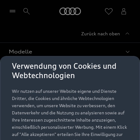
Startseite
Zurück nach oben
Händler wählen
Modelle
Verwendung von Cookies und
Kaufen & leasen
Alle Modelle
Webtechnologien
Modelle vergleichen
Service & Zubehör
Neuwagensuche
Wir nutzen auf unserer Website eigene und Dienste
Elektromodelle
Dritter, die Cookies und ähnliche Webtechnologien
Gebrauchtwagensuche
Support
verwenden, um unsere Website zu verbessern, den
Saisonale Angebote
Plug-in-Hybride
Datenverkehr und die Nutzung zu analysieren sowie auf
Gebrauchtwagen
Audi Services
Ihre Interessen zugeschnittene Inhalte anzuzeigen,
Über Audi
Kundenservice
Finanzierung
einschließlich personalisierter Werbung. Mit einem Klick
Garantie
auf "Alle akzeptieren" erteilen Sie Ihre Einwilligung zur
Händlersuche
Aktionen & Angebote