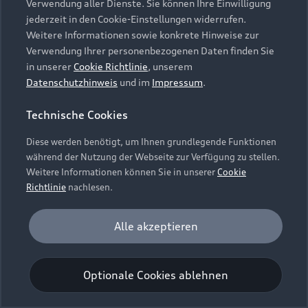
Verwendung aller Dienste. Sie können Ihre Einwilligung
Unternehmen
Audi digital services
jederzeit in den Cookie-Einstellungen widerrufen.
Audi Code
Geschäftskunden
Karriere
Weitere Informationen sowie konkrete Hinweise zur
myAudi
Häufige Fragen (FAQ)
Verwendung Ihrer personenbezogenen Daten finden Sie
Investor Relations
in unserer
Cookie Richtlinie
, unserem
© 2026 AUDI AG. Alle Rechte vorbehalten
Audi Online Beratung
Datenschutzhinweis
und im
Impressum
.
Presse & Media Center
Impressum
Rechtliches
Hinweisgebersystem
Online-Terminvereinbarung
Technische Cookies
Datenschutz
Datenschutzinformation
Cookie-Einstellungen
Servicekontakt
Cookie-Richtlinie
Barrierefreiheit
Diese werden benötigt, um Ihnen grundlegende Funktionen
Audi erleben
Digital Services Act
EU Data Act
während der Nutzung der Webseite zur Verfügung zu stellen.
Bordbuch & Bedienungsanleitungen
Newsletter
Weitere Informationen können Sie in unserer
Cookie
Verträge kündigen
Richtlinie
nachlesen.
Hinweis: Die aktuelle Darstellung und Anordnung der
Vertrag widerrufen
Embleme am Fahrzeug bei allen Abbildungen auf dieser
Analyse und Statistik
Alle akzeptieren
Webseite kann abweichen.
Performance Cookies sammeln Informationen
darüber, wie unsere Webseite genutzt wird (z. B.
Optionale Cookies ablehnen
Anzahl der Besuche, Verweildauer). Diese Cookies
werden zur Optimierung der Webseite verwendet.