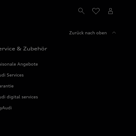
Zurück nach oben
ervice & Zubehör
aisonale Angebote
di Services
arantie
di digital services
yAudi