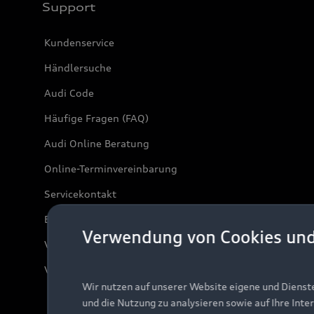
Support
Kundenservice
Händlersuche
Audi Code
Häufige Fragen (FAQ)
Audi Online Beratung
Online-Terminvereinbarung
Servicekontakt
Bordbuch & Bedienungsanleitungen
Verwendung von Cookies un
Verträge kündigen
Vertrag widerrufen
Wir nutzen auf unserer Website eigene und Dienst
und die Nutzung zu analysieren sowie auf Ihre Inte