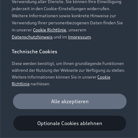
Verwendung aller Dienste. Sie können Ihre Einwilligung
Unternehmen
Audi digital services
jederzeit in den Cookie-Einstellungen widerrufen.
Audi Code
Geschäftskunden
Karriere
Weitere Informationen sowie konkrete Hinweise zur
myAudi
Häufige Fragen (FAQ)
Verwendung Ihrer personenbezogenen Daten finden Sie
Investor Relations
in unserer
Cookie Richtlinie
, unserem
© 2026 AUDI AG. Alle Rechte vorbehalten
Audi Online Beratung
Datenschutzhinweis
und im
Impressum
.
Presse & Media Center
Impressum
Rechtliches
Hinweisgebersystem
Online-Terminvereinbarung
Technische Cookies
Datenschutz
Datenschutzinformation
Cookie-Einstellungen
Servicekontakt
Cookie-Richtlinie
Barrierefreiheit
Diese werden benötigt, um Ihnen grundlegende Funktionen
Audi erleben
Digital Services Act
EU Data Act
während der Nutzung der Webseite zur Verfügung zu stellen.
Bordbuch & Bedienungsanleitungen
Newsletter
Weitere Informationen können Sie in unserer
Cookie
Verträge kündigen
Richtlinie
nachlesen.
Hinweis: Die aktuelle Darstellung und Anordnung der
Vertrag widerrufen
Embleme am Fahrzeug bei allen Abbildungen auf dieser
Analyse und Statistik
Alle akzeptieren
Webseite kann abweichen.
Performance Cookies sammeln Informationen
darüber, wie unsere Webseite genutzt wird (z. B.
Optionale Cookies ablehnen
Anzahl der Besuche, Verweildauer). Diese Cookies
werden zur Optimierung der Webseite verwendet.