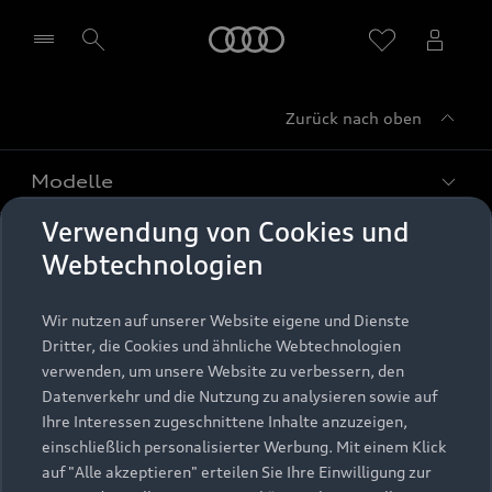
Startseite
Zurück nach oben
Händler wählen
Modelle
Verwendung von Cookies und
Kaufen & leasen
Alle Modelle
Webtechnologien
Modelle vergleichen
Service & Zubehör
Neuwagensuche
Wir nutzen auf unserer Website eigene und Dienste
Elektromodelle
Dritter, die Cookies und ähnliche Webtechnologien
Gebrauchtwagensuche
Support
verwenden, um unsere Website zu verbessern, den
Saisonale Angebote
Plug-in-Hybride
Datenverkehr und die Nutzung zu analysieren sowie auf
Gebrauchtwagen
Audi Services
Ihre Interessen zugeschnittene Inhalte anzuzeigen,
Über Audi
Kundenservice
Finanzierung
einschließlich personalisierter Werbung. Mit einem Klick
Garantie
auf "Alle akzeptieren" erteilen Sie Ihre Einwilligung zur
Händlersuche
Aktionen & Angebote