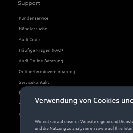
Support
Kundenservice
Händlersuche
Audi Code
Häufige Fragen (FAQ)
Audi Online Beratung
Online-Terminvereinbarung
Servicekontakt
Bordbuch & Bedienungsanleitungen
Verwendung von Cookies un
Verträge kündigen
Vertrag widerrufen
Wir nutzen auf unserer Website eigene und Dienst
und die Nutzung zu analysieren sowie auf Ihre Inte