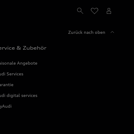
Zurück nach oben
ervice & Zubehör
aisonale Angebote
di Services
arantie
di digital services
yAudi