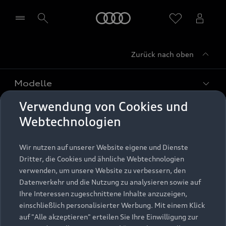
Startseite
Zurück nach oben
Händler wählen
Modelle
Verwendung von Cookies und
Kaufen & leasen
Alle Modelle
Webtechnologien
Modelle vergleichen
Service & Zubehör
Neuwagensuche
Wir nutzen auf unserer Website eigene und Dienste
Elektromodelle
Dritter, die Cookies und ähnliche Webtechnologien
Gebrauchtwagensuche
Support
verwenden, um unsere Website zu verbessern, den
Saisonale Angebote
Plug-in-Hybride
Datenverkehr und die Nutzung zu analysieren sowie auf
Gebrauchtwagen
Audi Services
Ihre Interessen zugeschnittene Inhalte anzuzeigen,
Über Audi
Kundenservice
Finanzierung
einschließlich personalisierter Werbung. Mit einem Klick
Garantie
auf "Alle akzeptieren" erteilen Sie Ihre Einwilligung zur
Händlersuche
Aktionen & Angebote