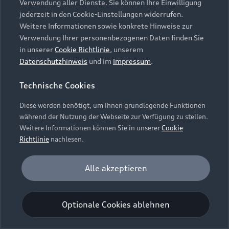
Verwendung aller Dienste. Sie können Ihre Einwilligung
Unternehmen
Audi digital services
jederzeit in den Cookie-Einstellungen widerrufen.
Audi Code
Geschäftskunden
Karriere
Weitere Informationen sowie konkrete Hinweise zur
myAudi
Häufige Fragen (FAQ)
Verwendung Ihrer personenbezogenen Daten finden Sie
Investor Relations
in unserer
Cookie Richtlinie
, unserem
© 2026 AUDI AG. Alle Rechte vorbehalten
Audi Online Beratung
Datenschutzhinweis
und im
Impressum
.
Presse & Media Center
Impressum
Rechtliches
Hinweisgebersystem
Online-Terminvereinbarung
Technische Cookies
Datenschutz
Datenschutzinformation
Cookie-Einstellungen
Servicekontakt
Cookie-Richtlinie
Barrierefreiheit
Diese werden benötigt, um Ihnen grundlegende Funktionen
Audi erleben
Digital Services Act
EU Data Act
während der Nutzung der Webseite zur Verfügung zu stellen.
Bordbuch & Bedienungsanleitungen
Newsletter
Weitere Informationen können Sie in unserer
Cookie
Verträge kündigen
Richtlinie
nachlesen.
Hinweis: Die aktuelle Darstellung und Anordnung der
Vertrag widerrufen
Embleme am Fahrzeug bei allen Abbildungen auf dieser
Analyse und Statistik
Alle akzeptieren
Webseite kann abweichen.
Performance Cookies sammeln Informationen
darüber, wie unsere Webseite genutzt wird (z. B.
Optionale Cookies ablehnen
Anzahl der Besuche, Verweildauer). Diese Cookies
werden zur Optimierung der Webseite verwendet.