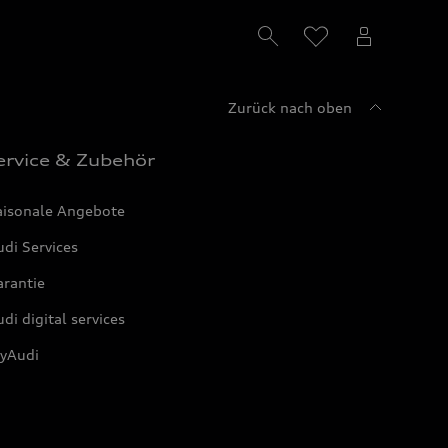
Zurück nach oben
ervice & Zubehör
aisonale Angebote
di Services
arantie
di digital services
yAudi