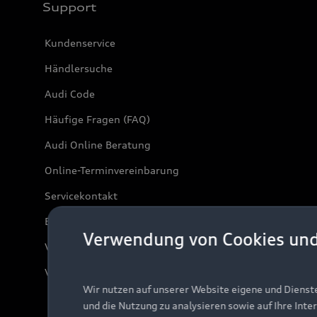
Support
Kundenservice
Händlersuche
Audi Code
Häufige Fragen (FAQ)
Audi Online Beratung
Online-Terminvereinbarung
Servicekontakt
Bordbuch & Bedienungsanleitungen
Verwendung von Cookies un
Verträge kündigen
Vertrag widerrufen
Wir nutzen auf unserer Website eigene und Dienst
und die Nutzung zu analysieren sowie auf Ihre Inte