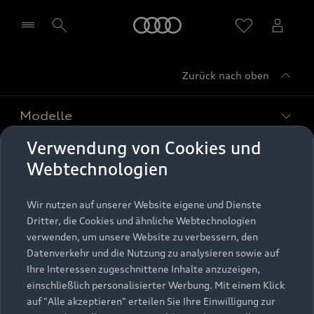
Startseite
Zurück nach oben
Händler wählen
Modelle
Verwendung von Cookies und
Kaufen & leasen
Alle Modelle
Webtechnologien
Modelle vergleichen
Service & Zubehör
Neuwagensuche
Wir nutzen auf unserer Website eigene und Dienste
Elektromodelle
Dritter, die Cookies und ähnliche Webtechnologien
Gebrauchtwagensuche
Support
verwenden, um unsere Website zu verbessern, den
Saisonale Angebote
Plug-in-Hybride
Datenverkehr und die Nutzung zu analysieren sowie auf
Gebrauchtwagen
Audi Services
Ihre Interessen zugeschnittene Inhalte anzuzeigen,
Über Audi
Kundenservice
Finanzierung
einschließlich personalisierter Werbung. Mit einem Klick
Garantie
auf "Alle akzeptieren" erteilen Sie Ihre Einwilligung zur
Händlersuche
Aktionen & Angebote