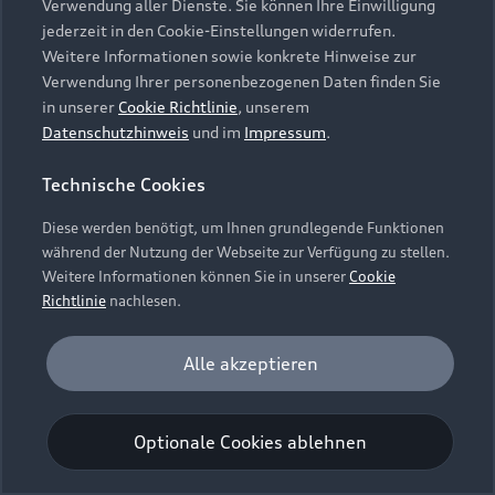
Verwendung aller Dienste. Sie können Ihre Einwilligung
Unternehmen
Audi digital services
jederzeit in den Cookie-Einstellungen widerrufen.
Audi Code
Geschäftskunden
Karriere
Weitere Informationen sowie konkrete Hinweise zur
myAudi
Häufige Fragen (FAQ)
Verwendung Ihrer personenbezogenen Daten finden Sie
Investor Relations
in unserer
Cookie Richtlinie
, unserem
© 2026 AUDI AG. Alle Rechte vorbehalten
Audi Online Beratung
Datenschutzhinweis
und im
Impressum
.
Presse & Media Center
Impressum
Rechtliches
Hinweisgebersystem
Online-Terminvereinbarung
Technische Cookies
Datenschutz
Datenschutzinformation
Cookie-Einstellungen
Servicekontakt
Cookie-Richtlinie
Barrierefreiheit
Diese werden benötigt, um Ihnen grundlegende Funktionen
Audi erleben
Digital Services Act
EU Data Act
während der Nutzung der Webseite zur Verfügung zu stellen.
Bordbuch & Bedienungsanleitungen
Newsletter
Weitere Informationen können Sie in unserer
Cookie
Verträge kündigen
Richtlinie
nachlesen.
Hinweis: Die aktuelle Darstellung und Anordnung der
Vertrag widerrufen
Embleme am Fahrzeug bei allen Abbildungen auf dieser
Analyse und Statistik
Alle akzeptieren
Webseite kann abweichen.
Performance Cookies sammeln Informationen
darüber, wie unsere Webseite genutzt wird (z. B.
Optionale Cookies ablehnen
Anzahl der Besuche, Verweildauer). Diese Cookies
werden zur Optimierung der Webseite verwendet.