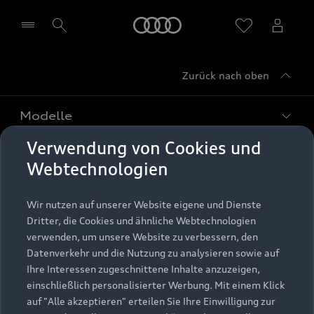
Startseite
Zurück nach oben
Händler wählen
Modelle
Verwendung von Cookies und
Kaufen & leasen
Alle Modelle
Webtechnologien
Modelle vergleichen
Service & Zubehör
Neuwagensuche
Wir nutzen auf unserer Website eigene und Dienste
Elektromodelle
Dritter, die Cookies und ähnliche Webtechnologien
Gebrauchtwagensuche
Support
verwenden, um unsere Website zu verbessern, den
Saisonale Angebote
Plug-in-Hybride
Datenverkehr und die Nutzung zu analysieren sowie auf
Gebrauchtwagen
Audi Services
Ihre Interessen zugeschnittene Inhalte anzuzeigen,
Über Audi
Kundenservice
Finanzierung
einschließlich personalisierter Werbung. Mit einem Klick
Garantie
auf "Alle akzeptieren" erteilen Sie Ihre Einwilligung zur
Händlersuche
Aktionen & Angebote