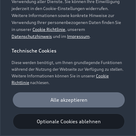
Verwendung aller Dienste. Sie können Ihre Einwilligung
Unternehmen
Audi digital services
jederzeit in den Cookie-Einstellungen widerrufen.
Audi Code
Geschäftskunden
Karriere
Weitere Informationen sowie konkrete Hinweise zur
myAudi
Häufige Fragen (FAQ)
Verwendung Ihrer personenbezogenen Daten finden Sie
Investor Relations
in unserer
Cookie Richtlinie
, unserem
© 2026 AUDI AG. Alle Rechte vorbehalten
Audi Online Beratung
Datenschutzhinweis
und im
Impressum
.
Presse & Media Center
Impressum
Rechtliches
Hinweisgebersystem
Online-Terminvereinbarung
Technische Cookies
Datenschutz
Datenschutzinformation
Cookie-Einstellungen
Servicekontakt
Cookie-Richtlinie
Barrierefreiheit
Diese werden benötigt, um Ihnen grundlegende Funktionen
Audi erleben
Digital Services Act
EU Data Act
während der Nutzung der Webseite zur Verfügung zu stellen.
Bordbuch & Bedienungsanleitungen
Newsletter
Weitere Informationen können Sie in unserer
Cookie
Verträge kündigen
Richtlinie
nachlesen.
Hinweis: Die aktuelle Darstellung und Anordnung der
Vertrag widerrufen
Embleme am Fahrzeug bei allen Abbildungen auf dieser
Analyse und Statistik
Alle akzeptieren
Webseite kann abweichen.
Performance Cookies sammeln Informationen
darüber, wie unsere Webseite genutzt wird (z. B.
Optionale Cookies ablehnen
Anzahl der Besuche, Verweildauer). Diese Cookies
werden zur Optimierung der Webseite verwendet.