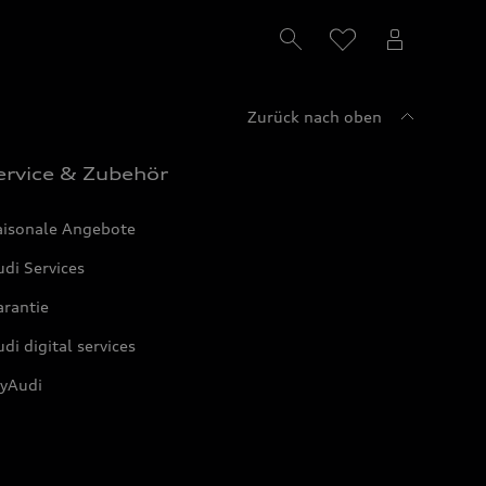
Zurück nach oben
ervice & Zubehör
aisonale Angebote
di Services
arantie
di digital services
yAudi