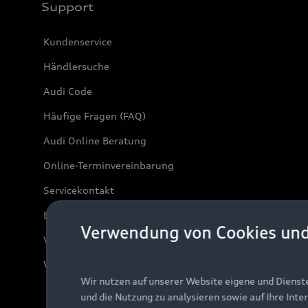
Support
Kundenservice
Händlersuche
Audi Code
Häufige Fragen (FAQ)
Audi Online Beratung
Online-Terminvereinbarung
Servicekontakt
Bordbuch & Bedienungsanleitungen
Verwendung von Cookies un
Verträge kündigen
Vertrag widerrufen
Wir nutzen auf unserer Website eigene und Dienst
und die Nutzung zu analysieren sowie auf Ihre Inte