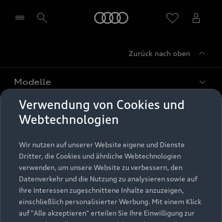
Startseite
Zurück nach oben
Händler wählen
Modelle
Verwendung von Cookies und
Kaufen & leasen
Alle Modelle
Webtechnologien
Modelle vergleichen
Service & Zubehör
Neuwagensuche
Wir nutzen auf unserer Website eigene und Dienste
Elektromodelle
Dritter, die Cookies und ähnliche Webtechnologien
Gebrauchtwagensuche
Support
verwenden, um unsere Website zu verbessern, den
Saisonale Angebote
Plug-in-Hybride
Datenverkehr und die Nutzung zu analysieren sowie auf
Gebrauchtwagen
Audi Services
Ihre Interessen zugeschnittene Inhalte anzuzeigen,
Über Audi
Kundenservice
Finanzierung
einschließlich personalisierter Werbung. Mit einem Klick
Garantie
auf "Alle akzeptieren" erteilen Sie Ihre Einwilligung zur
Händlersuche
Aktionen & Angebote