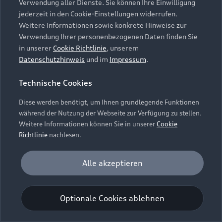
Verwendung aller Dienste. Sie können Ihre Einwilligung
Unternehmen
Audi digital services
jederzeit in den Cookie-Einstellungen widerrufen.
Audi Code
Geschäftskunden
Karriere
Weitere Informationen sowie konkrete Hinweise zur
myAudi
Häufige Fragen (FAQ)
Verwendung Ihrer personenbezogenen Daten finden Sie
Investor Relations
in unserer
Cookie Richtlinie
, unserem
© 2026 AUDI AG. Alle Rechte vorbehalten
Audi Online Beratung
Datenschutzhinweis
und im
Impressum
.
Presse & Media Center
Impressum
Rechtliches
Hinweisgebersystem
Online-Terminvereinbarung
Technische Cookies
Datenschutz
Datenschutzinformation
Cookie-Einstellungen
Servicekontakt
Cookie-Richtlinie
Barrierefreiheit
Diese werden benötigt, um Ihnen grundlegende Funktionen
Audi erleben
Digital Services Act
EU Data Act
während der Nutzung der Webseite zur Verfügung zu stellen.
Bordbuch & Bedienungsanleitungen
Newsletter
Weitere Informationen können Sie in unserer
Cookie
Verträge kündigen
Richtlinie
nachlesen.
Hinweis: Die aktuelle Darstellung und Anordnung der
Vertrag widerrufen
Embleme am Fahrzeug bei allen Abbildungen auf dieser
Analyse und Statistik
Alle akzeptieren
Webseite kann abweichen.
Performance Cookies sammeln Informationen
darüber, wie unsere Webseite genutzt wird (z. B.
Optionale Cookies ablehnen
Anzahl der Besuche, Verweildauer). Diese Cookies
werden zur Optimierung der Webseite verwendet.