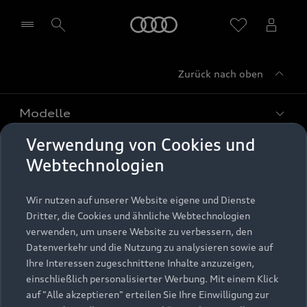
Startseite
Zurück nach oben
Händler wählen
Modelle
Verwendung von Cookies und
Kaufen & leasen
Alle Modelle
Webtechnologien
Modelle vergleichen
Service & Zubehör
Neuwagensuche
Wir nutzen auf unserer Website eigene und Dienste
Elektromodelle
Dritter, die Cookies und ähnliche Webtechnologien
Gebrauchtwagensuche
Support
verwenden, um unsere Website zu verbessern, den
Saisonale Angebote
Plug-in-Hybride
Datenverkehr und die Nutzung zu analysieren sowie auf
Gebrauchtwagen
Audi Services
Ihre Interessen zugeschnittene Inhalte anzuzeigen,
Über Audi
Kundenservice
Finanzierung
einschließlich personalisierter Werbung. Mit einem Klick
Garantie
auf "Alle akzeptieren" erteilen Sie Ihre Einwilligung zur
Händlersuche
Aktionen & Angebote