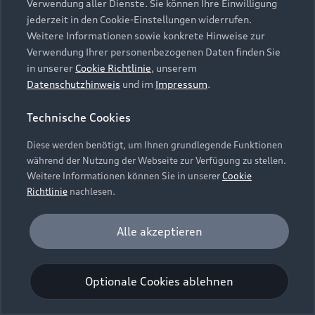
Verwendung aller Dienste. Sie können Ihre Einwilligung
Unternehmen
Audi digital services
jederzeit in den Cookie-Einstellungen widerrufen.
Audi Code
Geschäftskunden
Karriere
Weitere Informationen sowie konkrete Hinweise zur
myAudi
Häufige Fragen (FAQ)
Verwendung Ihrer personenbezogenen Daten finden Sie
Investor Relations
in unserer
Cookie Richtlinie
, unserem
© 2026 AUDI AG. Alle Rechte vorbehalten
Audi Online Beratung
Datenschutzhinweis
und im
Impressum
.
Presse & Media Center
Impressum
Rechtliches
Hinweisgebersystem
Online-Terminvereinbarung
Technische Cookies
Datenschutz
Datenschutzinformation
Cookie-Einstellungen
Servicekontakt
Cookie-Richtlinie
Barrierefreiheit
Diese werden benötigt, um Ihnen grundlegende Funktionen
Audi erleben
Digital Services Act
EU Data Act
während der Nutzung der Webseite zur Verfügung zu stellen.
Bordbuch & Bedienungsanleitungen
Newsletter
Weitere Informationen können Sie in unserer
Cookie
Verträge kündigen
Richtlinie
nachlesen.
Hinweis: Die aktuelle Darstellung und Anordnung der
Vertrag widerrufen
Embleme am Fahrzeug bei allen Abbildungen auf dieser
Analyse und Statistik
Alle akzeptieren
Webseite kann abweichen.
Performance Cookies sammeln Informationen
darüber, wie unsere Webseite genutzt wird (z. B.
Optionale Cookies ablehnen
Anzahl der Besuche, Verweildauer). Diese Cookies
werden zur Optimierung der Webseite verwendet.