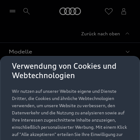
Startseite
Zurück nach oben
Händler wählen
Modelle
Verwendung von Cookies und
Kaufen & leasen
Alle Modelle
Webtechnologien
Modelle vergleichen
Service & Zubehör
Neuwagensuche
Wir nutzen auf unserer Website eigene und Dienste
Elektromodelle
Dritter, die Cookies und ähnliche Webtechnologien
Gebrauchtwagensuche
Support
verwenden, um unsere Website zu verbessern, den
Saisonale Angebote
Plug-in-Hybride
Datenverkehr und die Nutzung zu analysieren sowie auf
Gebrauchtwagen
Audi Services
Ihre Interessen zugeschnittene Inhalte anzuzeigen,
Über Audi
Kundenservice
Finanzierung
einschließlich personalisierter Werbung. Mit einem Klick
Garantie
auf "Alle akzeptieren" erteilen Sie Ihre Einwilligung zur
Händlersuche
Aktionen & Angebote