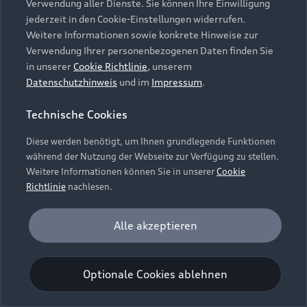
Verwendung aller Dienste. Sie können Ihre Einwilligung
Unternehmen
Audi digital services
jederzeit in den Cookie-Einstellungen widerrufen.
Audi Code
Geschäftskunden
Karriere
Weitere Informationen sowie konkrete Hinweise zur
myAudi
Häufige Fragen (FAQ)
Verwendung Ihrer personenbezogenen Daten finden Sie
Investor Relations
in unserer
Cookie Richtlinie
, unserem
© 2026 AUDI AG. Alle Rechte vorbehalten
Audi Online Beratung
Datenschutzhinweis
und im
Impressum
.
Presse & Media Center
Impressum
Rechtliches
Hinweisgebersystem
Online-Terminvereinbarung
Technische Cookies
Datenschutz
Datenschutzinformation
Cookie-Einstellungen
Servicekontakt
Cookie-Richtlinie
Barrierefreiheit
Diese werden benötigt, um Ihnen grundlegende Funktionen
Audi erleben
Digital Services Act
EU Data Act
während der Nutzung der Webseite zur Verfügung zu stellen.
Bordbuch & Bedienungsanleitungen
Newsletter
Weitere Informationen können Sie in unserer
Cookie
Verträge kündigen
Richtlinie
nachlesen.
Hinweis: Die aktuelle Darstellung und Anordnung der
Vertrag widerrufen
Embleme am Fahrzeug bei allen Abbildungen auf dieser
Analyse und Statistik
Alle akzeptieren
Webseite kann abweichen.
Performance Cookies sammeln Informationen
darüber, wie unsere Webseite genutzt wird (z. B.
Optionale Cookies ablehnen
Anzahl der Besuche, Verweildauer). Diese Cookies
werden zur Optimierung der Webseite verwendet.