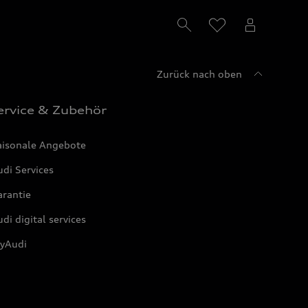
Zurück nach oben
ervice & Zubehör
aisonale Angebote
di Services
arantie
di digital services
yAudi