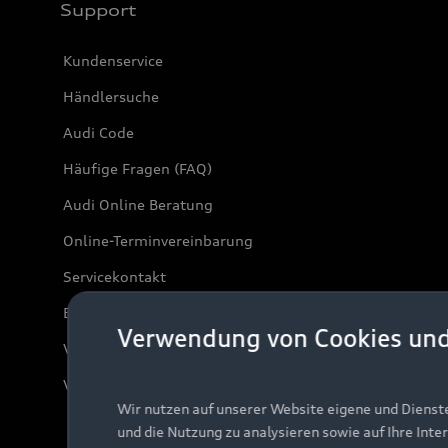
Support
Kundenservice
Händlersuche
Audi Code
Häufige Fragen (FAQ)
Audi Online Beratung
Online-Terminvereinbarung
Servicekontakt
Bordbuch & Bedienungsanleitungen
Verwendung von Cookies un
Verträge kündigen
Vertrag widerrufen
Wir nutzen auf unserer Website eigene und Dienst
und die Nutzung zu analysieren sowie auf Ihre Inte