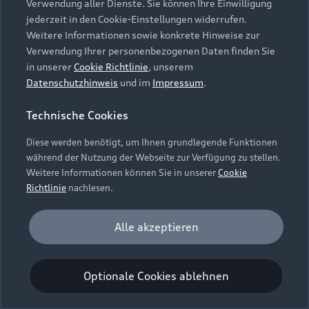
Verwendung aller Dienste. Sie können Ihre Einwilligung
Unternehmen
Audi digital services
jederzeit in den Cookie-Einstellungen widerrufen.
Audi Code
Geschäftskunden
Karriere
Weitere Informationen sowie konkrete Hinweise zur
myAudi
Häufige Fragen (FAQ)
Verwendung Ihrer personenbezogenen Daten finden Sie
Investor Relations
in unserer
Cookie Richtlinie
, unserem
© 2026 AUDI AG. Alle Rechte vorbehalten
Audi Online Beratung
Datenschutzhinweis
und im
Impressum
.
Presse & Media Center
Impressum
Rechtliches
Hinweisgebersystem
Online-Terminvereinbarung
Technische Cookies
Datenschutz
Datenschutzinformation
Cookie-Einstellungen
Servicekontakt
Cookie-Richtlinie
Barrierefreiheit
Diese werden benötigt, um Ihnen grundlegende Funktionen
Audi erleben
Digital Services Act
EU Data Act
während der Nutzung der Webseite zur Verfügung zu stellen.
Bordbuch & Bedienungsanleitungen
Newsletter
Weitere Informationen können Sie in unserer
Cookie
Verträge kündigen
Richtlinie
nachlesen.
Hinweis: Die aktuelle Darstellung und Anordnung der
Vertrag widerrufen
Embleme am Fahrzeug bei allen Abbildungen auf dieser
Analyse und Statistik
Alle akzeptieren
Webseite kann abweichen.
Performance Cookies sammeln Informationen
darüber, wie unsere Webseite genutzt wird (z. B.
Optionale Cookies ablehnen
Anzahl der Besuche, Verweildauer). Diese Cookies
werden zur Optimierung der Webseite verwendet.