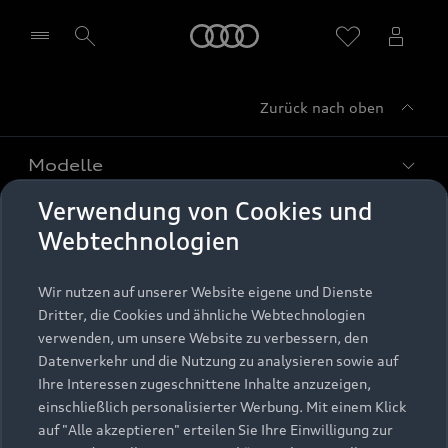
Startseite
Zurück nach oben
Händler wählen
Modelle
Verwendung von Cookies und
Kaufen & leasen
Alle Modelle
Webtechnologien
Modelle vergleichen
Service & Zubehör
Neuwagensuche
Wir nutzen auf unserer Website eigene und Dienste
Elektromodelle
Dritter, die Cookies und ähnliche Webtechnologien
Gebrauchtwagensuche
Support
verwenden, um unsere Website zu verbessern, den
Saisonale Angebote
Plug-in-Hybride
Datenverkehr und die Nutzung zu analysieren sowie auf
Gebrauchtwagen
Audi Services
Ihre Interessen zugeschnittene Inhalte anzuzeigen,
Über Audi
Kundenservice
Finanzierung
einschließlich personalisierter Werbung. Mit einem Klick
Garantie
auf "Alle akzeptieren" erteilen Sie Ihre Einwilligung zur
Händlersuche
Aktionen & Angebote