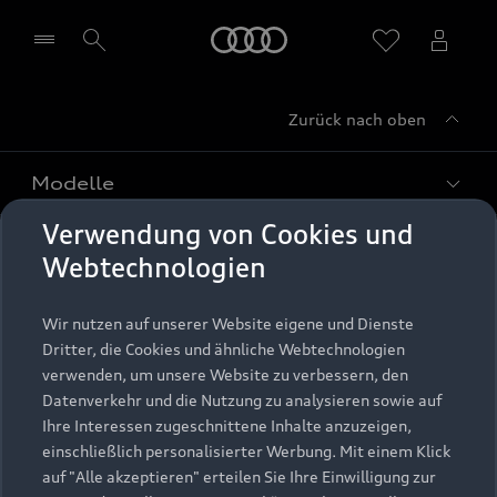
Startseite
Zurück nach oben
Händler wählen
Modelle
Verwendung von Cookies und
Kaufen & leasen
Alle Modelle
Webtechnologien
Modelle vergleichen
Service & Zubehör
Neuwagensuche
Wir nutzen auf unserer Website eigene und Dienste
Elektromodelle
Dritter, die Cookies und ähnliche Webtechnologien
Gebrauchtwagensuche
Support
verwenden, um unsere Website zu verbessern, den
Saisonale Angebote
Plug-in-Hybride
Datenverkehr und die Nutzung zu analysieren sowie auf
Gebrauchtwagen
Audi Services
Ihre Interessen zugeschnittene Inhalte anzuzeigen,
Über Audi
Kundenservice
Finanzierung
einschließlich personalisierter Werbung. Mit einem Klick
Garantie
auf "Alle akzeptieren" erteilen Sie Ihre Einwilligung zur
Händlersuche
Aktionen & Angebote