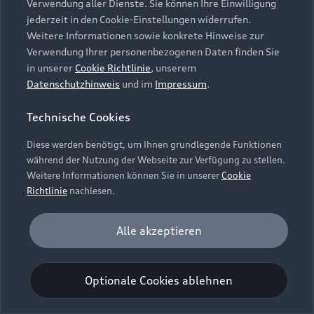
Verwendung aller Dienste. Sie können Ihre Einwilligung
Unternehmen
Audi digital services
jederzeit in den Cookie-Einstellungen widerrufen.
Audi Code
Geschäftskunden
Karriere
Weitere Informationen sowie konkrete Hinweise zur
myAudi
Häufige Fragen (FAQ)
Verwendung Ihrer personenbezogenen Daten finden Sie
Investor Relations
in unserer
Cookie Richtlinie
, unserem
© 2026 AUDI AG. Alle Rechte vorbehalten
Audi Online Beratung
Datenschutzhinweis
und im
Impressum
.
Presse & Media Center
Impressum
Rechtliches
Hinweisgebersystem
Online-Terminvereinbarung
Technische Cookies
Datenschutz
Datenschutzinformation
Cookie-Einstellungen
Servicekontakt
Cookie-Richtlinie
Barrierefreiheit
Diese werden benötigt, um Ihnen grundlegende Funktionen
Audi erleben
Digital Services Act
EU Data Act
während der Nutzung der Webseite zur Verfügung zu stellen.
Bordbuch & Bedienungsanleitungen
Newsletter
Weitere Informationen können Sie in unserer
Cookie
Verträge kündigen
Richtlinie
nachlesen.
Hinweis: Die aktuelle Darstellung und Anordnung der
Vertrag widerrufen
Embleme am Fahrzeug bei allen Abbildungen auf dieser
Analyse und Statistik
Alle akzeptieren
Webseite kann abweichen.
Performance Cookies sammeln Informationen
darüber, wie unsere Webseite genutzt wird (z. B.
Optionale Cookies ablehnen
Anzahl der Besuche, Verweildauer). Diese Cookies
werden zur Optimierung der Webseite verwendet.