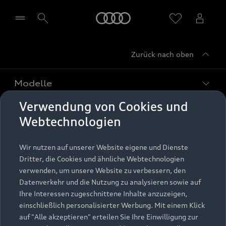
Startseite
Zurück nach oben
Händler wählen
Modelle
Verwendung von Cookies und
Kaufen & leasen
Alle Modelle
Webtechnologien
Modelle vergleichen
Service & Zubehör
Neuwagensuche
Wir nutzen auf unserer Website eigene und Dienste
Elektromodelle
Dritter, die Cookies und ähnliche Webtechnologien
Gebrauchtwagensuche
Support
verwenden, um unsere Website zu verbessern, den
Saisonale Angebote
Plug-in-Hybride
Datenverkehr und die Nutzung zu analysieren sowie auf
Gebrauchtwagen
Audi Services
Ihre Interessen zugeschnittene Inhalte anzuzeigen,
Über Audi
Kundenservice
Finanzierung
einschließlich personalisierter Werbung. Mit einem Klick
Garantie
auf "Alle akzeptieren" erteilen Sie Ihre Einwilligung zur
Händlersuche
Aktionen & Angebote