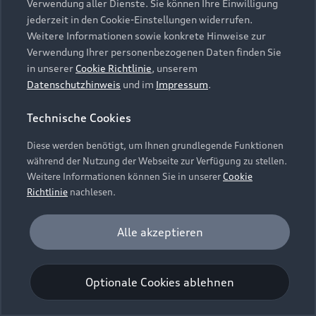
Verwendung aller Dienste. Sie können Ihre Einwilligung
Unternehmen
Audi digital services
jederzeit in den Cookie-Einstellungen widerrufen.
Audi Code
Geschäftskunden
Karriere
Weitere Informationen sowie konkrete Hinweise zur
myAudi
Häufige Fragen (FAQ)
Verwendung Ihrer personenbezogenen Daten finden Sie
Investor Relations
in unserer
Cookie Richtlinie
, unserem
© 2026 AUDI AG. Alle Rechte vorbehalten
Audi Online Beratung
Datenschutzhinweis
und im
Impressum
.
Presse & Media Center
Impressum
Rechtliches
Hinweisgebersystem
Online-Terminvereinbarung
Technische Cookies
Datenschutz
Datenschutzinformation
Cookie-Einstellungen
Servicekontakt
Cookie-Richtlinie
Barrierefreiheit
Diese werden benötigt, um Ihnen grundlegende Funktionen
Audi erleben
Digital Services Act
EU Data Act
während der Nutzung der Webseite zur Verfügung zu stellen.
Bordbuch & Bedienungsanleitungen
Newsletter
Weitere Informationen können Sie in unserer
Cookie
Verträge kündigen
Richtlinie
nachlesen.
Hinweis: Die aktuelle Darstellung und Anordnung der
Vertrag widerrufen
Embleme am Fahrzeug bei allen Abbildungen auf dieser
Analyse und Statistik
Alle akzeptieren
Webseite kann abweichen.
Performance Cookies sammeln Informationen
darüber, wie unsere Webseite genutzt wird (z. B.
Optionale Cookies ablehnen
Anzahl der Besuche, Verweildauer). Diese Cookies
werden zur Optimierung der Webseite verwendet.