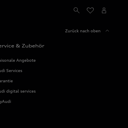
Zurück nach oben
ervice & Zubehör
aisonale Angebote
di Services
arantie
di digital services
yAudi