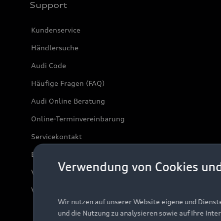
Support
Kundenservice
Händlersuche
Audi Code
Häufige Fragen (FAQ)
Audi Online Beratung
Online-Terminvereinbarung
Servicekontakt
Bordbuch & Bedienungsanleitungen
Verwendung von Cookies un
Verträge kündigen
Vertrag widerrufen
Wir nutzen auf unserer Website eigene und Dienst
und die Nutzung zu analysieren sowie auf Ihre Inte