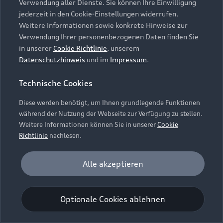
Verwendung aller Dienste. Sie können Ihre Einwilligung
Unternehmen
Audi digital services
jederzeit in den Cookie-Einstellungen widerrufen.
Audi Code
Geschäftskunden
Karriere
Weitere Informationen sowie konkrete Hinweise zur
myAudi
Häufige Fragen (FAQ)
Verwendung Ihrer personenbezogenen Daten finden Sie
Investor Relations
in unserer
Cookie Richtlinie
, unserem
© 2026 AUDI AG. Alle Rechte vorbehalten
Audi Online Beratung
Datenschutzhinweis
und im
Impressum
.
Presse & Media Center
Impressum
Rechtliches
Hinweisgebersystem
Online-Terminvereinbarung
Technische Cookies
Datenschutz
Datenschutzinformation
Cookie-Einstellungen
Servicekontakt
Cookie-Richtlinie
Barrierefreiheit
Diese werden benötigt, um Ihnen grundlegende Funktionen
Audi erleben
Digital Services Act
EU Data Act
während der Nutzung der Webseite zur Verfügung zu stellen.
Bordbuch & Bedienungsanleitungen
Newsletter
Weitere Informationen können Sie in unserer
Cookie
Verträge kündigen
Richtlinie
nachlesen.
Hinweis: Die aktuelle Darstellung und Anordnung der
Vertrag widerrufen
Embleme am Fahrzeug bei allen Abbildungen auf dieser
Analyse und Statistik
Alle akzeptieren
Webseite kann abweichen.
Performance Cookies sammeln Informationen
darüber, wie unsere Webseite genutzt wird (z. B.
Optionale Cookies ablehnen
Anzahl der Besuche, Verweildauer). Diese Cookies
werden zur Optimierung der Webseite verwendet.