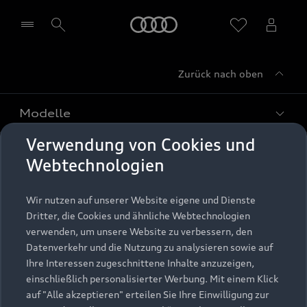
Startseite
Zurück nach oben
Händler wählen
Modelle
Verwendung von Cookies und
Kaufen & leasen
Alle Modelle
Webtechnologien
Modelle vergleichen
Service & Zubehör
Neuwagensuche
Wir nutzen auf unserer Website eigene und Dienste
Elektromodelle
Dritter, die Cookies und ähnliche Webtechnologien
Gebrauchtwagensuche
Support
verwenden, um unsere Website zu verbessern, den
Saisonale Angebote
Plug-in-Hybride
Datenverkehr und die Nutzung zu analysieren sowie auf
Gebrauchtwagen
Audi Services
Ihre Interessen zugeschnittene Inhalte anzuzeigen,
Über Audi
Kundenservice
Finanzierung
einschließlich personalisierter Werbung. Mit einem Klick
Garantie
auf "Alle akzeptieren" erteilen Sie Ihre Einwilligung zur
Händlersuche
Aktionen & Angebote