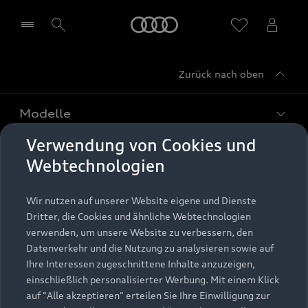
Startseite
Zurück nach oben
Händler wählen
Modelle
Verwendung von Cookies und
Kaufen & leasen
Alle Modelle
Webtechnologien
Modelle vergleichen
Service & Zubehör
Neuwagensuche
Wir nutzen auf unserer Website eigene und Dienste
Elektromodelle
Dritter, die Cookies und ähnliche Webtechnologien
Gebrauchtwagensuche
Support
verwenden, um unsere Website zu verbessern, den
Saisonale Angebote
Plug-in-Hybride
Datenverkehr und die Nutzung zu analysieren sowie auf
Gebrauchtwagen
Audi Services
Ihre Interessen zugeschnittene Inhalte anzuzeigen,
Über Audi
Kundenservice
Finanzierung
einschließlich personalisierter Werbung. Mit einem Klick
Garantie
auf "Alle akzeptieren" erteilen Sie Ihre Einwilligung zur
Händlersuche
Aktionen & Angebote