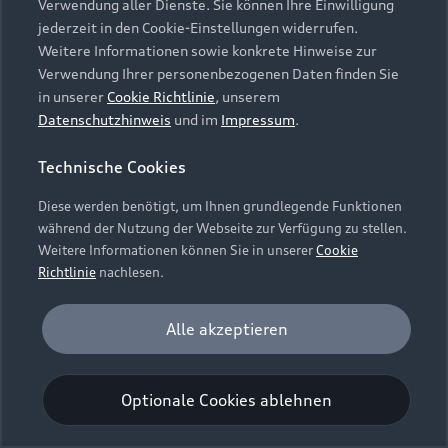
Verwendung aller Dienste. Sie können Ihre Einwilligung
Unternehmen
Audi digital services
jederzeit in den Cookie-Einstellungen widerrufen.
Audi Code
Geschäftskunden
Karriere
Weitere Informationen sowie konkrete Hinweise zur
myAudi
Häufige Fragen (FAQ)
Verwendung Ihrer personenbezogenen Daten finden Sie
Investor Relations
in unserer
Cookie Richtlinie
, unserem
© 2026 AUDI AG. Alle Rechte vorbehalten
Audi Online Beratung
Datenschutzhinweis
und im
Impressum
.
Presse & Media Center
Impressum
Rechtliches
Hinweisgebersystem
Online-Terminvereinbarung
Technische Cookies
Datenschutz
Datenschutzinformation
Cookie-Einstellungen
Servicekontakt
Cookie-Richtlinie
Barrierefreiheit
Diese werden benötigt, um Ihnen grundlegende Funktionen
Audi erleben
Digital Services Act
EU Data Act
während der Nutzung der Webseite zur Verfügung zu stellen.
Bordbuch & Bedienungsanleitungen
Newsletter
Weitere Informationen können Sie in unserer
Cookie
Verträge kündigen
Richtlinie
nachlesen.
Hinweis: Die aktuelle Darstellung und Anordnung der
Vertrag widerrufen
Embleme am Fahrzeug bei allen Abbildungen auf dieser
Analyse und Statistik
Alle akzeptieren
Webseite kann abweichen.
Performance Cookies sammeln Informationen
darüber, wie unsere Webseite genutzt wird (z. B.
Optionale Cookies ablehnen
Anzahl der Besuche, Verweildauer). Diese Cookies
werden zur Optimierung der Webseite verwendet.