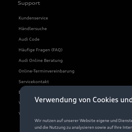
Support
Kundenservice
Händlersuche
Audi Code
Häufige Fragen (FAQ)
Audi Online Beratung
Online-Terminvereinbarung
Servicekontakt
Bordbuch & Bedienungsanleitungen
Verwendung von Cookies un
Verträge kündigen
Vertrag widerrufen
Wir nutzen auf unserer Website eigene und Dienst
und die Nutzung zu analysieren sowie auf Ihre Inte