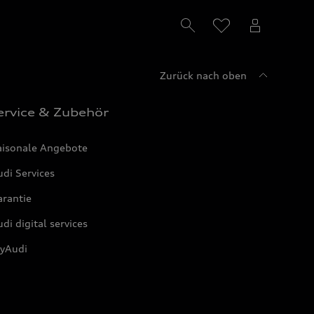
Zurück nach oben
ervice & Zubehör
aisonale Angebote
di Services
arantie
di digital services
yAudi