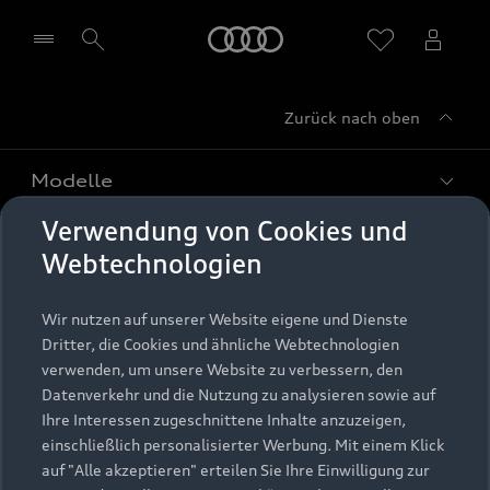
Startseite
Zurück nach oben
Händler wählen
Modelle
Verwendung von Cookies und
Kaufen & leasen
Alle Modelle
Webtechnologien
Modelle vergleichen
Service & Zubehör
Neuwagensuche
Wir nutzen auf unserer Website eigene und Dienste
Elektromodelle
Dritter, die Cookies und ähnliche Webtechnologien
Gebrauchtwagensuche
Support
verwenden, um unsere Website zu verbessern, den
Saisonale Angebote
Plug-in-Hybride
Datenverkehr und die Nutzung zu analysieren sowie auf
Gebrauchtwagen
Audi Services
Ihre Interessen zugeschnittene Inhalte anzuzeigen,
Über Audi
Kundenservice
Finanzierung
einschließlich personalisierter Werbung. Mit einem Klick
Garantie
auf "Alle akzeptieren" erteilen Sie Ihre Einwilligung zur
Händlersuche
Aktionen & Angebote