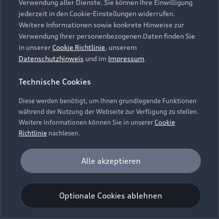
Verwendung aller Dienste. Sie können Ihre Einwilligung
Unternehmen
Audi digital services
jederzeit in den Cookie-Einstellungen widerrufen.
Audi Code
Geschäftskunden
Karriere
Weitere Informationen sowie konkrete Hinweise zur
myAudi
Häufige Fragen (FAQ)
Verwendung Ihrer personenbezogenen Daten finden Sie
Investor Relations
in unserer
Cookie Richtlinie
, unserem
© 2026 AUDI AG. Alle Rechte vorbehalten
Audi Online Beratung
Datenschutzhinweis
und im
Impressum
.
Presse & Media Center
Impressum
Rechtliches
Hinweisgebersystem
Online-Terminvereinbarung
Technische Cookies
Datenschutz
Datenschutzinformation
Cookie-Einstellungen
Servicekontakt
Cookie-Richtlinie
Barrierefreiheit
Diese werden benötigt, um Ihnen grundlegende Funktionen
Audi erleben
Digital Services Act
EU Data Act
während der Nutzung der Webseite zur Verfügung zu stellen.
Bordbuch & Bedienungsanleitungen
Newsletter
Weitere Informationen können Sie in unserer
Cookie
Verträge kündigen
Richtlinie
nachlesen.
Hinweis: Die aktuelle Darstellung und Anordnung der
Vertrag widerrufen
Embleme am Fahrzeug bei allen Abbildungen auf dieser
Analyse und Statistik
Alle akzeptieren
Webseite kann abweichen.
Performance Cookies sammeln Informationen
darüber, wie unsere Webseite genutzt wird (z. B.
Optionale Cookies ablehnen
Anzahl der Besuche, Verweildauer). Diese Cookies
werden zur Optimierung der Webseite verwendet.