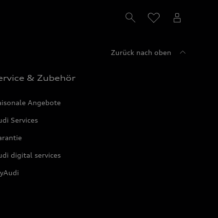
Zurück nach oben
ervice & Zubehör
aisonale Angebote
di Services
arantie
di digital services
yAudi