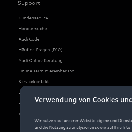
Support
Kundenservice
Händlersuche
Audi Code
Häufige Fragen (FAQ)
Audi Online Beratung
Online-Terminvereinbarung
Servicekontakt
Bordbuch & Bedienungsanleitungen
Verwendung von Cookies un
Verträge kündigen
Vertrag widerrufen
Wir nutzen auf unserer Website eigene und Dienst
und die Nutzung zu analysieren sowie auf Ihre Inte