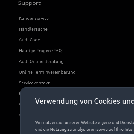
Support
Kundenservice
Händlersuche
Audi Code
Häufige Fragen (FAQ)
Audi Online Beratung
Online-Terminvereinbarung
Servicekontakt
Bordbuch & Bedienungsanleitungen
Verwendung von Cookies un
Verträge kündigen
Vertrag widerrufen
Wir nutzen auf unserer Website eigene und Dienst
und die Nutzung zu analysieren sowie auf Ihre Inte