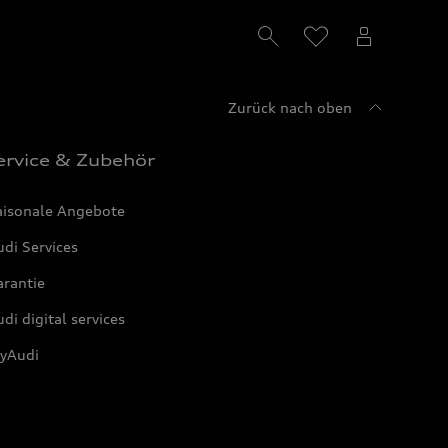
Zurück nach oben
ervice & Zubehör
aisonale Angebote
di Services
arantie
di digital services
yAudi