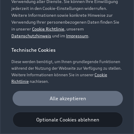
Verwendung aller Dienste. Sie können Ihre Einwilligung
Unternehmen
Audi digital services
jederzeit in den Cookie-Einstellungen widerrufen.
Audi Code
Geschäftskunden
Karriere
Weitere Informationen sowie konkrete Hinweise zur
myAudi
Häufige Fragen (FAQ)
Verwendung Ihrer personenbezogenen Daten finden Sie
Investor Relations
in unserer
Cookie Richtlinie
, unserem
© 2026 AUDI AG. Alle Rechte vorbehalten
Audi Online Beratung
Datenschutzhinweis
und im
Impressum
.
Presse & Media Center
Impressum
Rechtliches
Hinweisgebersystem
Online-Terminvereinbarung
Technische Cookies
Datenschutz
Datenschutzinformation
Cookie-Einstellungen
Servicekontakt
Cookie-Richtlinie
Barrierefreiheit
Diese werden benötigt, um Ihnen grundlegende Funktionen
Audi erleben
Digital Services Act
EU Data Act
während der Nutzung der Webseite zur Verfügung zu stellen.
Bordbuch & Bedienungsanleitungen
Newsletter
Weitere Informationen können Sie in unserer
Cookie
Verträge kündigen
Richtlinie
nachlesen.
Hinweis: Die aktuelle Darstellung und Anordnung der
Vertrag widerrufen
Embleme am Fahrzeug bei allen Abbildungen auf dieser
Analyse und Statistik
Alle akzeptieren
Webseite kann abweichen.
Performance Cookies sammeln Informationen
darüber, wie unsere Webseite genutzt wird (z. B.
Optionale Cookies ablehnen
Anzahl der Besuche, Verweildauer). Diese Cookies
werden zur Optimierung der Webseite verwendet.