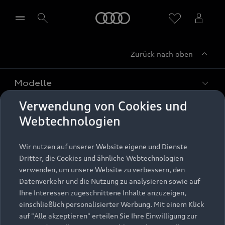
Startseite
Zurück nach oben
Händler wählen
Modelle
Verwendung von Cookies und
Kaufen & leasen
Alle Modelle
Webtechnologien
Modelle vergleichen
Service & Zubehör
Neuwagensuche
Wir nutzen auf unserer Website eigene und Dienste
Elektromodelle
Dritter, die Cookies und ähnliche Webtechnologien
Gebrauchtwagensuche
Support
verwenden, um unsere Website zu verbessern, den
Saisonale Angebote
Plug-in-Hybride
Datenverkehr und die Nutzung zu analysieren sowie auf
Gebrauchtwagen
Audi Services
Ihre Interessen zugeschnittene Inhalte anzuzeigen,
Über Audi
Kundenservice
Finanzierung
einschließlich personalisierter Werbung. Mit einem Klick
Garantie
auf "Alle akzeptieren" erteilen Sie Ihre Einwilligung zur
Händlersuche
Aktionen & Angebote